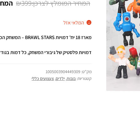
המחיר
₪
399
על
דירוגים של
המקור
לקוחות
המלאי אזל
היה:
₪399.
מארז 18 יח' דמויות BRAWL STARS – המשחק הכי חם ברשת והכי מוערץ בקרב הילדים והנוער.
דמויות פלסטיק של גיבורי המשחק, כל דמות בגודל 4.5 ס"מ עד 7 ס"מ (תלוי בדמות
מק"ט:
1005003904449309
קטגוריות:
בובות
,
ילדים
,
צעצועים כללי