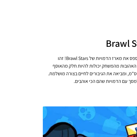
אם הילד שלך חי ונושם את עולם המשחקים, אז אתם לא יכולים לפספס את מארז הדמויות של Brawl Stars! זהו
ת האהובות מהמשחק יכולות להיות חלק מהאוסף
להם. כל דמות עשויה מפלסטיק איכותי, בגודל של 4.5 ס"מ עד 7 ס"מ, ומביאה את הגיבורים לחיים בצורה מושלמת.
מסך עם הדמויות שהם הכי אוהבים.