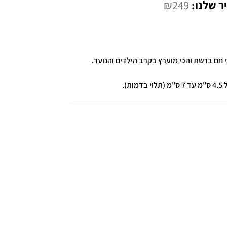
המחיר
₪
249
י
הנוכחי
הוא:
₪249.
).