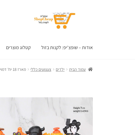
דלג
לדלג
לתוכן
לניווט
אודות – שופצ'יפ: לקנות בזול
קטלוג מוצרים
עמוד הבית
ילדים
צעצועים כללי
מארז 18 יח' דמויות בראול סטארס