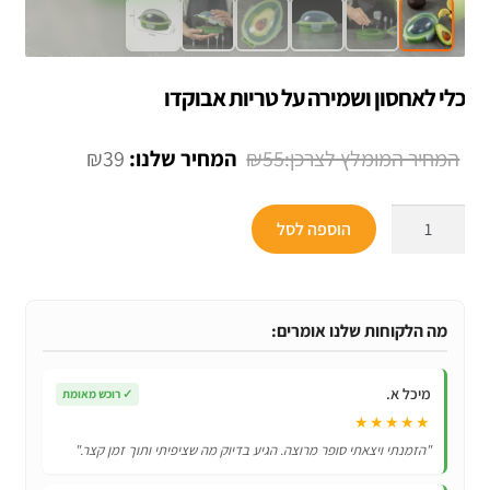
כלי לאחסון ושמירה על טריות אבוקדו
המחיר
המחיר
₪
39
₪
55
המקורי
הנוכחי
כמות
היה:
הוא:
הוספה לסל
של
₪39.
₪55.
כלי
לאחסון
ושמירה
מה הלקוחות שלנו אומרים:
על
טריות
מיכל א.
✓
רוכש מאומת
אבוקדו
★★★★★
"הזמנתי ויצאתי סופר מרוצה. הגיע בדיוק מה שציפיתי ותוך זמן קצר."