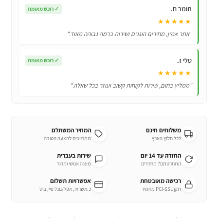
תומר ח.
✓
רוכש מאומת
★★★★★
"אתר אמין, מחירים הוגנים ושירות ברמה גבוהה מאוד."
טלי ז.
✓
רוכש מאומת
★★★★★
"ממליץ בחום, שירות לקוחות קשוב ועוזר בכל שאלה."
משלוחים חינם
המחיר המשתלם
לכל חלקי הארץ
מתחייבים להצעה הטובה
החזרה עד 14 יום
שירות בעברית
התחרטתם? מחזירים
מענה אנושי ומהיר
רכישה מאובטחת
אפשרויות תשלום
תקן PCI-SSL מחמיר
כ.אשראי, אפל/גוגל פיי, ביט