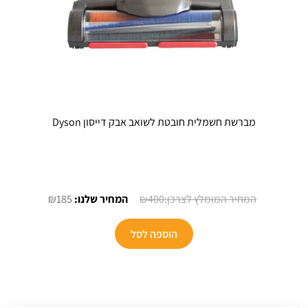
מברשת חשמלית חובטת לשואב אבק דייסון Dyson
המחיר
המחיר
₪
185
₪
400
המקורי
הנוכחי
היה:
הוא:
הוספה לסל
₪185.
₪400.