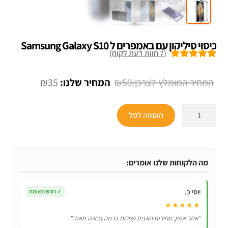
כיסוי סיליקון עם באמפרים ל Samsung Galaxy S10
(
7
חוות דעת לקוח)
7
מדורגים
5.00
מתוך 5 מבוסס
המחיר
המחיר
₪
35
₪
59
על
דירוגים של
המקורי
הנוכחי
לקוחות
כמות
היה:
הוא:
הוספה לסל
של
₪35.
₪59.
כיסוי
סיליקון
עם
מה הלקוחות שלנו אומרים:
באמפרים
ל
יוסי כ.
✓
רוכש מאומת
Samsung
★★★★★
Galaxy
"אתר אמין, מחירים הוגנים ושירות ברמה גבוהה מאוד."
S10