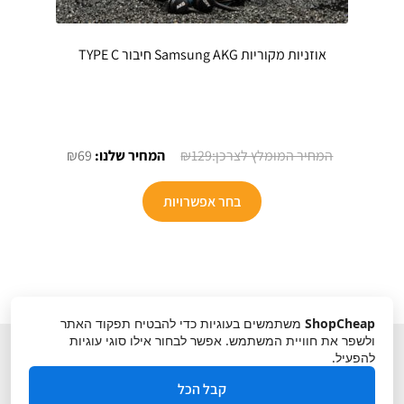
אוזניות מקוריות Samsung AKG חיבור TYPE C
המחיר
המחיר
₪
69
₪
129
המקורי
הנוכחי
היה:
הוא:
בחר אפשרויות
₪69.
₪129.
ShopCheap
משתמשים בעוגיות כדי להבטיח תפקוד האתר
ולשפר את חוויית המשתמש. אפשר לבחור אילו סוגי עוגיות
להפעיל.
קבל הכל