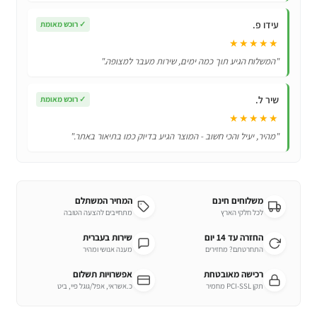
עידו פ.
✓
רוכש מאומת
★★★★★
"המשלוח הגיע תוך כמה ימים, שירות מעבר למצופה."
שיר ל.
✓
רוכש מאומת
★★★★★
"מהיר, יעיל והכי חשוב - המוצר הגיע בדיוק כמו בתיאור באתר."
משלוחים חינם
המחיר המשתלם
לכל חלקי הארץ
מתחייבים להצעה הטובה
החזרה עד 14 יום
שירות בעברית
התחרטתם? מחזירים
מענה אנושי ומהיר
רכישה מאובטחת
אפשרויות תשלום
תקן PCI-SSL מחמיר
כ.אשראי, אפל/גוגל פיי, ביט