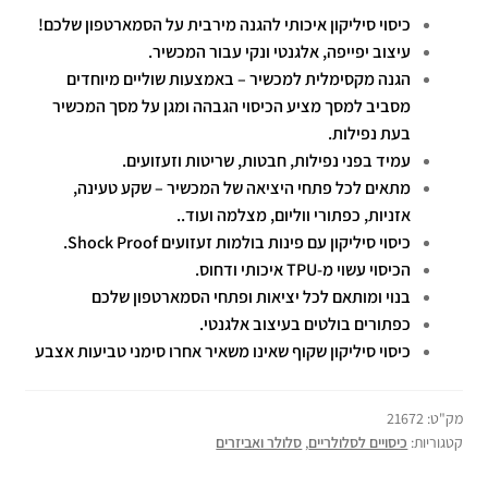
כיסוי סיליקון איכותי להגנה מירבית על הסמארטפון שלכם!
עיצוב יפייפה, אלגנטי ונקי עבור המכשיר.
הגנה מקסימלית למכשיר – באמצעות שוליים מיוחדים
מסביב למסך מציע הכיסוי הגבהה ומגן על מסך המכשיר
בעת נפילות.
עמיד בפני נפילות, חבטות, שריטות וזעזועים.
מתאים לכל פתחי היציאה של המכשיר – שקע טעינה,
אזניות, כפתורי ווליום, מצלמה ועוד..
כיסוי סיליקון עם פינות בולמות זעזועים Shock Proof.
הכיסוי עשוי מ-TPU איכותי ודחוס.
בנוי ומותאם לכל יציאות ופתחי הסמארטפון שלכם
כפתורים בולטים בעיצוב אלגנטי.
כיסוי סיליקון שקוף שאינו משאיר אחרו סימני טביעות אצבע
מק"ט:
21672
קטגוריות:
כיסויים לסלולריים
,
סלולר ואביזרים