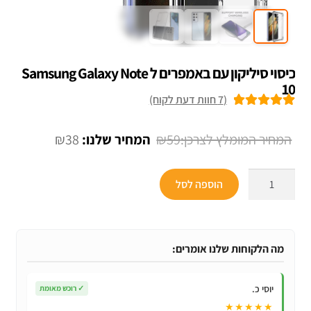
כיסוי סיליקון עם באמפרים ל Samsung Galaxy Note
10
(
7
חוות דעת לקוח)
7
מדורגים
5.00
מתוך 5 מבוסס
המחיר
המחיר
₪
38
₪
59
על
דירוגים של
המקורי
הנוכחי
לקוחות
כמות
היה:
הוא:
הוספה לסל
של
₪38.
₪59.
כיסוי
סיליקון
עם
מה הלקוחות שלנו אומרים:
באמפרים
ל
יוסי כ.
✓
רוכש מאומת
Samsung
★★★★★