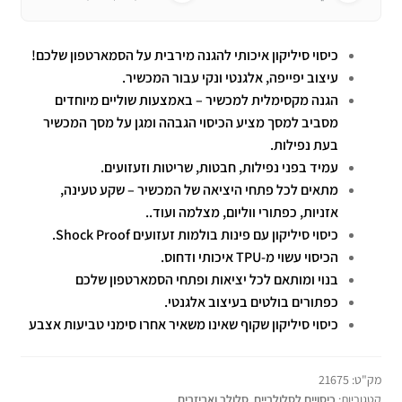
כיסוי סיליקון איכותי להגנה מירבית על הסמארטפון שלכם!
עיצוב יפייפה, אלגנטי ונקי עבור המכשיר.
הגנה מקסימלית למכשיר – באמצעות שוליים מיוחדים
מסביב למסך מציע הכיסוי הגבהה ומגן על מסך המכשיר
בעת נפילות.
עמיד בפני נפילות, חבטות, שריטות וזעזועים.
מתאים לכל פתחי היציאה של המכשיר – שקע טעינה,
אזניות, כפתורי ווליום, מצלמה ועוד..
כיסוי סיליקון עם פינות בולמות זעזועים Shock Proof.
הכיסוי עשוי מ-TPU איכותי ודחוס.
בנוי ומותאם לכל יציאות ופתחי הסמארטפון שלכם
כפתורים בולטים בעיצוב אלגנטי.
כיסוי סיליקון שקוף שאינו משאיר אחרו סימני טביעות אצבע
מק"ט:
21675
קטגוריות:
כיסויים לסלולריים
,
סלולר ואביזרים