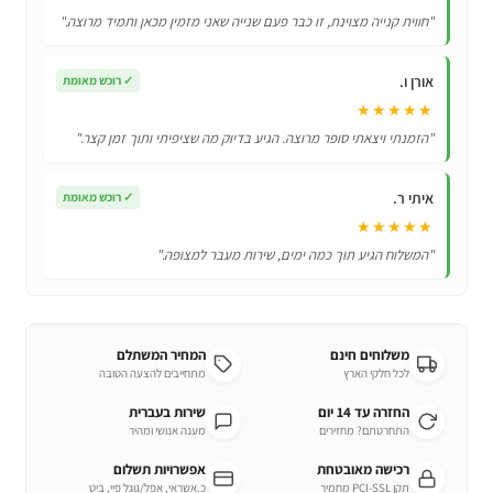
Galaxy
"חווית קנייה מצוינת, זו כבר פעם שנייה שאני מזמין מכאן ותמיד מרוצה."
Note
10
אורן ו.
✓
רוכש מאומת
★★★★★
"הזמנתי ויצאתי סופר מרוצה. הגיע בדיוק מה שציפיתי ותוך זמן קצר."
איתי ר.
✓
רוכש מאומת
★★★★★
"המשלוח הגיע תוך כמה ימים, שירות מעבר למצופה."
משלוחים חינם
המחיר המשתלם
לכל חלקי הארץ
מתחייבים להצעה הטובה
החזרה עד 14 יום
שירות בעברית
התחרטתם? מחזירים
מענה אנושי ומהיר
רכישה מאובטחת
אפשרויות תשלום
תקן PCI-SSL מחמיר
כ.אשראי, אפל/גוגל פיי, ביט