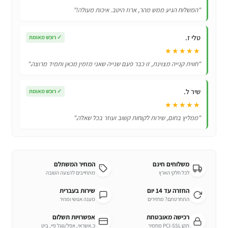
Samsung
"המשלוח הגיע ממש מהר, ארוז היטב. איכות מעולה!"
Galaxy
A50
טלי ז.
✓
רוכש מאומת
★★★★★
"חווית קנייה מצוינת, זו כבר פעם שנייה שאני מזמין מכאן ותמיד מרוצה."
שיר ל.
✓
רוכש מאומת
★★★★★
"ממליץ בחום, שירות לקוחות קשוב ועוזר בכל שאלה."
משלוחים חינם
המחיר המשתלם
לכל חלקי הארץ
מתחייבים להצעה הטובה
החזרה עד 14 יום
שירות בעברית
התחרטתם? מחזירים
מענה אנושי ומהיר
רכישה מאובטחת
אפשרויות תשלום
תקן PCI-SSL מחמיר
כ.אשראי, אפל/גוגל פיי, ביט