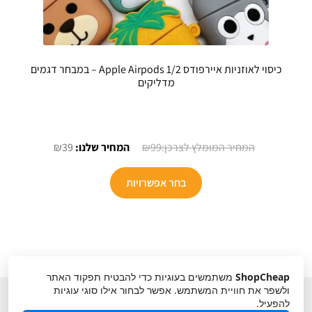
כיסוי לאוזניות איירפודס Apple Airpods 1/2 – במבחר דגמים
מדליקים
המחיר
המחיר
₪
39
₪
99
המקורי
הנוכחי
למוצר
היה:
הוא:
בחר אפשרויות
זה
₪39.
₪99.
יש
מספר
סוגים.
ניתן
ShopCheap
משתמשים בעוגיות כדי להבטיח תפקוד האתר
לבחור
ולשפר את חוויית המשתמש. אפשר לבחור אילו סוגי עוגיות
את
להפעיל.