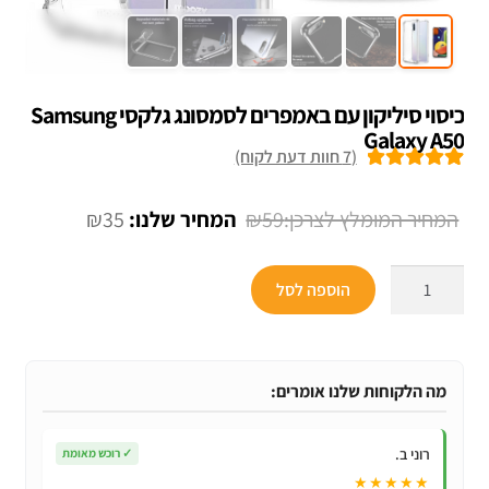
כיסוי סיליקון עם באמפרים לסמסונג גלקסי Samsung
Galaxy A50
(
7
חוות דעת לקוח)
7
מדורגים
5.00
מתוך 5 מבוסס
המחיר
המחיר
₪
35
₪
59
על
דירוגים של
המקורי
הנוכחי
לקוחות
כמות
היה:
הוא:
הוספה לסל
של
₪35.
₪59.
כיסוי
סיליקון
עם
מה הלקוחות שלנו אומרים:
באמפרים
לסמסונג
רוני ב.
✓
רוכש מאומת
גלקסי
★★★★★