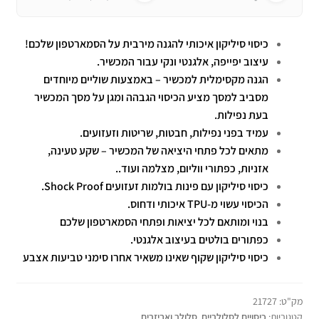
כיסוי סיליקון איכותי להגנה מירבית על הסמארטפון שלכם!
עיצוב יפייפה, אלגנטי ונקי עבור המכשיר.
הגנה מקסימלית למכשיר – באמצעות שוליים מיוחדים
מסביב למסך מציע הכיסוי הגבהה ומגן על מסך המכשיר
בעת נפילות.
עמיד בפני נפילות, חבטות, שריטות וזעזועים.
מתאים לכל פתחי היציאה של המכשיר – שקע טעינה,
אזניות, כפתורי ווליום, מצלמה ועוד..
כיסוי סיליקון עם פינות בולמות זעזועים Shock Proof.
הכיסוי עשוי מ-TPU איכותי ודחוס.
בנוי ומותאם לכל יציאות ופתחי הסמארטפון שלכם
כפתורים בולטים בעיצוב אלגנטי.
כיסוי סיליקון שקוף שאינו משאיר אחרו סימני טביעות אצבע
מק"ט:
21727
קטגוריות:
כיסויים לסלולריים
,
סלולר ואביזרים