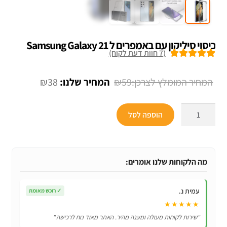
כיסוי סיליקון עם באמפרים ל Samsung Galaxy 21
(
7
חוות דעת לקוח)
7
מדורגים
5.00
מתוך 5 מבוסס
המחיר
המחיר
₪
38
₪
59
על
דירוגים של
המקורי
הנוכחי
לקוחות
כמות
היה:
הוא:
הוספה לסל
של
₪38.
₪59.
כיסוי
סיליקון
עם
מה הלקוחות שלנו אומרים:
באמפרים
ל
עמית נ.
✓
רוכש מאומת
Samsung
★★★★★
Galaxy
"שירות לקוחות מעולה ומענה מהיר. האתר מאוד נוח לרכישה."
21