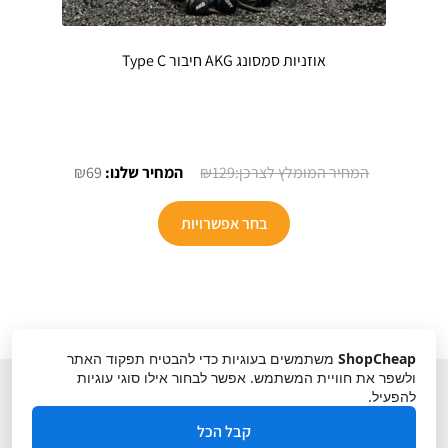
אוזניות סמסונג AKG חיבור Type C
המחיר
המחיר
₪
69
₪
129
המקורי
הנוכחי
היה:
הוא:
בחר אפשרויות
₪69.
₪129.
ShopCheap
משתמשים בעוגיות כדי להבטיח תפקוד האתר
ולשפר את חוויית המשתמש. אפשר לבחור אילו סוגי עוגיות
להפעיל.
קבל הכל