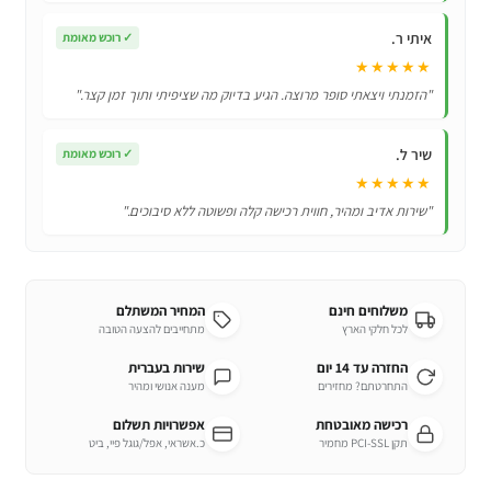
איתי ר.
✓
רוכש מאומת
★★★★★
"הזמנתי ויצאתי סופר מרוצה. הגיע בדיוק מה שציפיתי ותוך זמן קצר."
שיר ל.
✓
רוכש מאומת
★★★★★
"שירות אדיב ומהיר, חווית רכישה קלה ופשוטה ללא סיבוכים."
משלוחים חינם
המחיר המשתלם
לכל חלקי הארץ
מתחייבים להצעה הטובה
החזרה עד 14 יום
שירות בעברית
התחרטתם? מחזירים
מענה אנושי ומהיר
רכישה מאובטחת
אפשרויות תשלום
תקן PCI-SSL מחמיר
כ.אשראי, אפל/גוגל פיי, ביט