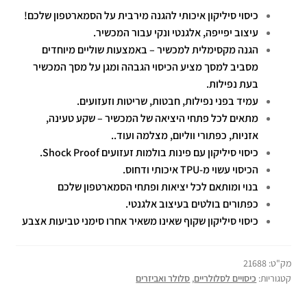
כיסוי סיליקון איכותי להגנה מירבית על הסמארטפון שלכם!
עיצוב יפייפה, אלגנטי ונקי עבור המכשיר.
הגנה מקסימלית למכשיר – באמצעות שוליים מיוחדים
מסביב למסך מציע הכיסוי הגבהה ומגן על מסך המכשיר
בעת נפילות.
עמיד בפני נפילות, חבטות, שריטות וזעזועים.
מתאים לכל פתחי היציאה של המכשיר – שקע טעינה,
אזניות, כפתורי ווליום, מצלמה ועוד..
כיסוי סיליקון עם פינות בולמות זעזועים Shock Proof.
הכיסוי עשוי מ-TPU איכותי ודחוס.
בנוי ומותאם לכל יציאות ופתחי הסמארטפון שלכם
כפתורים בולטים בעיצוב אלגנטי.
כיסוי סיליקון שקוף שאינו משאיר אחרו סימני טביעות אצבע
מק"ט:
21688
קטגוריות:
כיסויים לסלולריים
,
סלולר ואביזרים