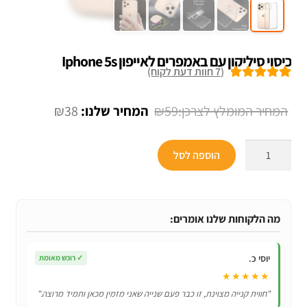
כיסוי סיליקון עם באמפרים לאייפון Iphone 5s
(
7
חוות דעת לקוח)
7
מדורגים
5.00
מתוך 5 מבוסס
המחיר
המחיר
₪
38
₪
59
על
דירוגים של
המקורי
הנוכחי
לקוחות
כמות
היה:
הוא:
הוספה לסל
של
₪38.
₪59.
כיסוי
סיליקון
עם
מה הלקוחות שלנו אומרים:
באמפרים
לאייפון
יוסי כ.
✓
רוכש מאומת
Iphone
★★★★★
5s
"חווית קנייה מצוינת, זו כבר פעם שנייה שאני מזמין מכאן ותמיד מרוצה."