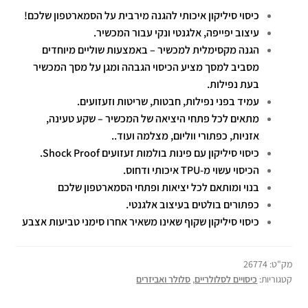
כיסוי סיליקון איכותי להגנה מירבית על הסמארטפון שלכם!
עיצוב יפייפה, אלגנטי ונקי עבור המכשיר.
הגנה מקסימלית למכשיר – באמצעות שוליים מיוחדים
מסביב למסך מציע הכיסוי הגבהה ומגן על מסך המכשיר
בעת נפילות.
עמיד בפני נפילות, חבטות, שריטות וזעזועים.
מתאים לכל פתחי היציאה של המכשיר – שקע טעינה,
אזניות, כפתורי ווליום, מצלמה ועוד..
כיסוי סיליקון עם פינות בולמות זעזועים Shock Proof.
הכיסוי עשוי מ-TPU איכותי ודחוס.
בנוי ומותאם לכל יציאות ופתחי הסמארטפון שלכם
כפתורים בולטים בעיצוב אלגנטי.
כיסוי סיליקון שקוף שאינו משאיר אחרו סימני טביעות אצבע
מק"ט:
26774
קטגוריות:
כיסויים לסלולריים
,
סלולר ואביזרים