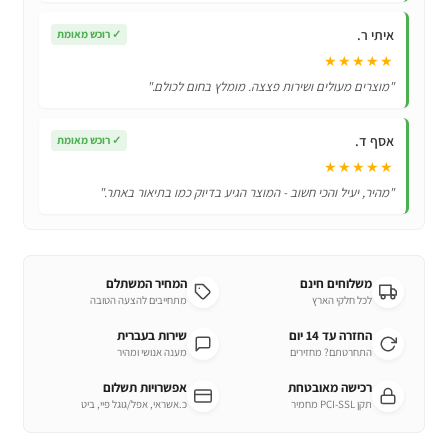
איתי ר.
✓
רוכש מאומת
★★★★★
"מוצרים מעולים ושירות פצצה. מומלץ בחום לכולם."
אסף ד.
✓
רוכש מאומת
★★★★★
"מהיר, יעיל והכי חשוב - המוצר הגיע בדיוק כמו בתיאור באתר."
משלוחים חינם
המחיר המשתלם
לכל חלקי הארץ
מתחייבים להצעה הטובה
החזרה עד 14 יום
שירות בעברית
התחרטתם? מחזירים
מענה אנושי ומהיר
רכישה מאובטחת
אפשרויות תשלום
תקן PCI-SSL מחמיר
כ.אשראי, אפל/גוגל פיי, ביט