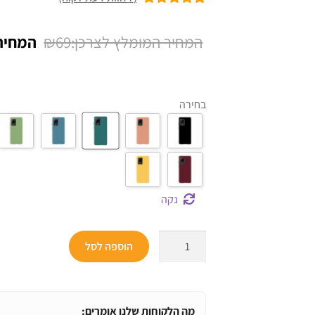
7
מדורגים
5.00
מתוך 5 מבוסס
המחיר
₪
69
על
דירוגים של
המקורי
לקוחות
היה:
בחירה
₪69.
נקה
כמות
הוספה לסל
של
כיסוי
סיליקון
אחורי
מה הלקוחות שלנו אומרים: