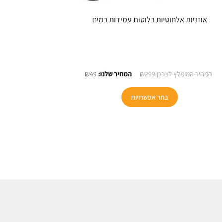
אוזניות אלחוטיות בלוטות עמידות במים
המחיר
המחיר
₪
49
₪
299
המקורי
הנוכחי
למוצר
היה:
הוא:
בחר אפשרויות
זה
₪49.
₪299.
יש
מספר
סוגים.
ניתן
לבחור
את
האפשרויות
בעמוד
המוצר