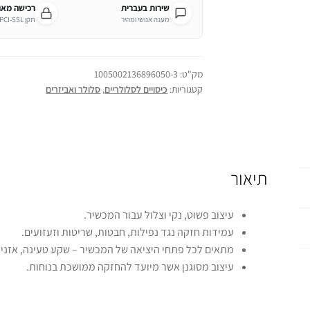
שירות בעברית
רכישה מא
מענה אנושי ומהיר
תקן PCI-SSL מחמיר
מק"ט:
1005002136896050-3
קטגוריות:
כיסויים לסלולריים
,
סלולר ואביזרים
תיאור
עיצוב פשוט, נקי וצלול עבור המכשיר.
עמידות חזקה נגד נפילות, חבטות, שריטות וזעזועים.
מתאים לכל פתחי היציאה של המכשיר – שקע טעינה, אזניות,
עיצוב מסוגנן אשר מיועד להחזקה ממושכת בנוחות.