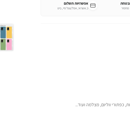
ובטחת
אפשרויות תשלום
כ.אשראי, אפל/גוגל פיי, ביט
 כפתורי ווליום, מצלמה ועוד..