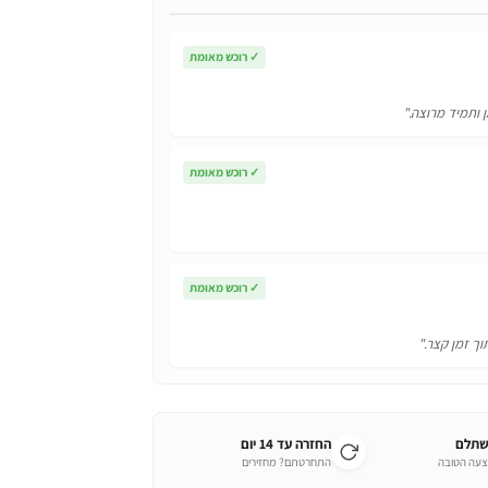
✓
רוכש מאומת
ן ותמיד מרוצה."
✓
רוכש מאומת
✓
רוכש מאומת
וך זמן קצר."
שתלם
החזרה עד 14 יום
צעה הטובה
התחרטתם? מחזירים