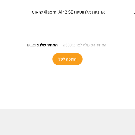
אוזניות אלחוטיות Xiaomi Air 2 SE שיאומי
חיר
המחיר
המחיר
₪
129
₪
300
כחי
המקורי
הנוכחי
:
היה:
הוא:
הוספה לסל
₪129.
₪300.
₪1