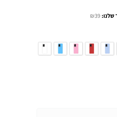
המחיר
₪
39
הנוכחי
הוא:
₪39.