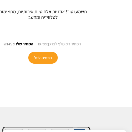
תשמעו טוב! אוזניות אלחוטיות איכותיות, מתאימות
לטלוויזיה ומחשב
המחיר
המ
₪
149
₪
799
המקורי
הנו
היה:
הוא
הוספה לסל
49.
₪799.