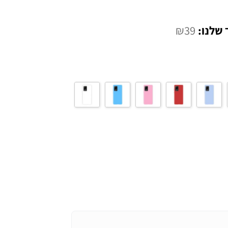
המחיר
₪
39
הנוכחי
הוא:
₪39.