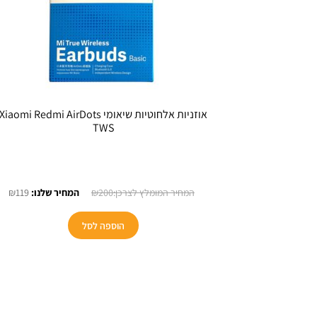
אוזניות אלחוטיות שיאומי Xiaomi Redmi AirDots
TWS
המחיר
המ
₪
119
₪
200
המקורי
הנו
היה:
הוא
הוספה לסל
19.
₪200.