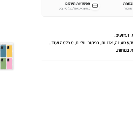
ובטחת
אפשרויות תשלום
כ.אשראי, אפל/גוגל פיי, ביט
וזעזועים.
טעינה, אזניות, כפתורי ווליום, מצלמה ועוד..
 בנוחות.