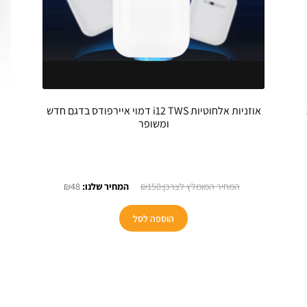
אוזניות אלחוטיות i12 TWS דמוי איירפודס בדגם חדש
ומשופר
חיר
המחיר
המחיר
₪
48
₪
150
כחי
המקורי
הנוכחי
:
היה:
הוא:
הוספה לסל
₪48.
₪150.
₪1