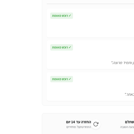
✓
רוכש מאומת
✓
רוכש מאומת
ן ותמיד מרוצה."
✓
רוכש מאומת
באתר."
שתלם
החזרה עד 14 יום
צעה הטובה
התחרטתם? מחזירים