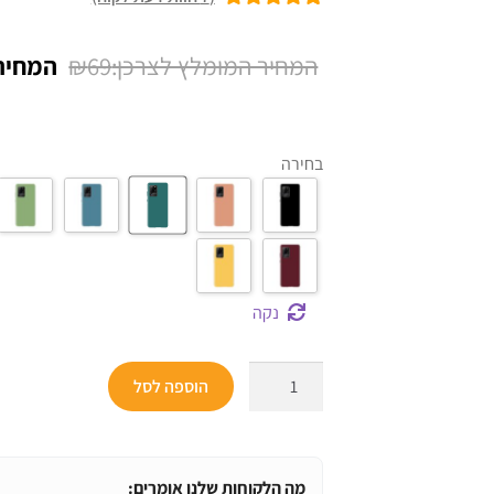
7
מדורגים
5.00
מתוך 5 מבוסס
המחיר
₪
69
על
דירוגים של
המקורי
לקוחות
היה:
בחירה
₪69.
נקה
כמות
הוספה לסל
של
כיסוי
סיליקון
אחורי
מה הלקוחות שלנו אומרים: