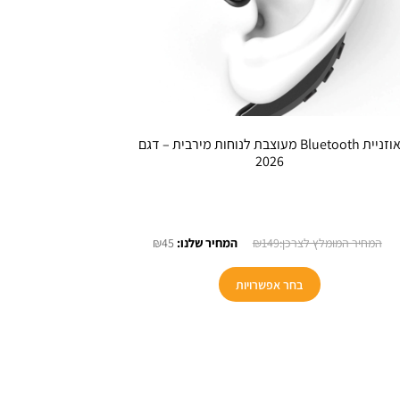
אוזניית Bluetooth מעוצבת לנוחות מירבית – דגם
2026
המחיר
המחיר
₪
45
₪
149
המקורי
הנוכחי
היה:
הוא:
בחר אפשרויות
₪45.
₪149.