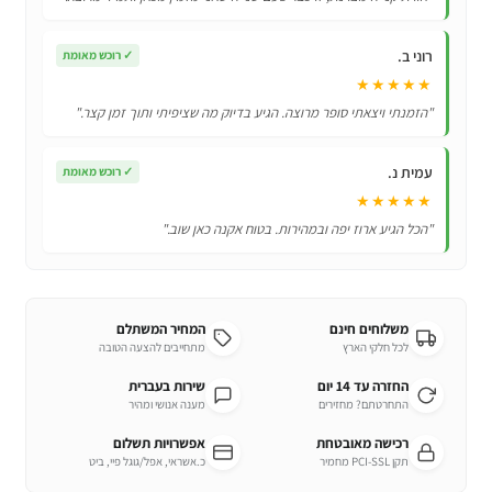
4000mAh
רוני ב.
✓
רוכש מאומת
★★★★★
"הזמנתי ויצאתי סופר מרוצה. הגיע בדיוק מה שציפיתי ותוך זמן קצר."
עמית נ.
✓
רוכש מאומת
★★★★★
"הכל הגיע ארוז יפה ובמהירות. בטוח אקנה כאן שוב."
משלוחים חינם
המחיר המשתלם
לכל חלקי הארץ
מתחייבים להצעה הטובה
החזרה עד 14 יום
שירות בעברית
התחרטתם? מחזירים
מענה אנושי ומהיר
רכישה מאובטחת
אפשרויות תשלום
תקן PCI-SSL מחמיר
כ.אשראי, אפל/גוגל פיי, ביט