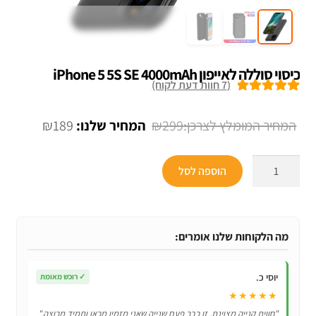
כיסוי סוללה לאייפון iPhone 5 5S SE 4000mAh
(
7
חוות דעת לקוח)
7
מדורגים
5.00
מתוך 5 מבוסס
המחיר
המחיר
₪
189
₪
299
על
דירוגים של
המקורי
הנוכחי
לקוחות
כמות
היה:
הוא:
הוספה לסל
של
₪189.
₪299.
כיסוי
סוללה
לאייפון
מה הלקוחות שלנו אומרים:
iPhone
5
יוסי כ.
✓
רוכש מאומת
5S
★★★★★
SE
"חווית קנייה מצוינת, זו כבר פעם שנייה שאני מזמין מכאן ותמיד מרוצה."