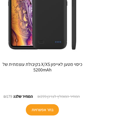
כיסוי מטען לאייפון X/XS בקיבולת עוצמתית של
5200mAh
המחיר
המ
₪
179
₪
299
המקורי
הנו
היה:
הוא
בחר אפשרויות
79.
₪299.