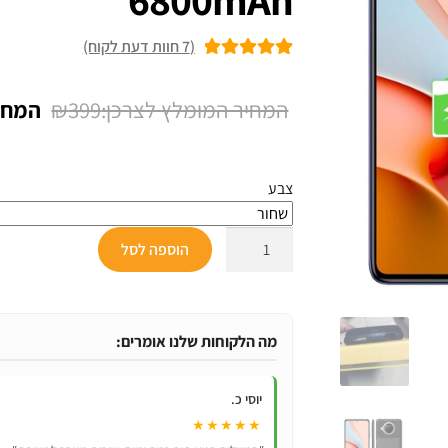
(
7
חוות דעת לקוח)
7
מדורגים
5.00
מתוך 5 מבוסס
המחיר
₪
399
על
דירוגים של
המקור
לקוחות
היה:
צבע
₪399.
כמות
הוספה לסל
של
כיסוי
מטען
סוללה
מה הלקוחות שלנו אומרים:
ל-
Xiaomi
יוסי כ.
Redmi
★★★★★
POCO