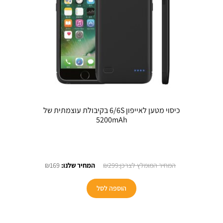
כיסוי מטען לאייפון 6/6S בקיבולת עוצמתית של
5200mAh
חיר
המחיר
המחיר
₪
169
₪
299
כחי
המקורי
הנוכחי
:
היה:
הוא:
הוספה לסל
₪169.
₪299.
₪1