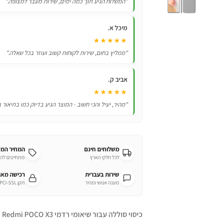
"המשלוח הגיע תוך כמה ימים, שירות מעבר למצופה."
X3
בקיבולת
מיכל א.
עוצמתית
★★★★★
של
"ממליץ בחום, שירות לקוחות קשוב ועוזר בכל שאלה."
6800mAh
אביב ק.
★★★★★
"מהיר, יעיל והכי חשוב - המוצר הגיע בדיוק כמו בתיאור 
משלוחים חינם
המחיר המ
לכל חלקי הארץ
מתחייבים לה
שירות בעברית
רכישה מא
מענה אנושי ומהיר
תקן PCI-SSL מחמיר
כיסוי סוללה עבור שיאומי רדמי Xiaomi Redmi POCO X3