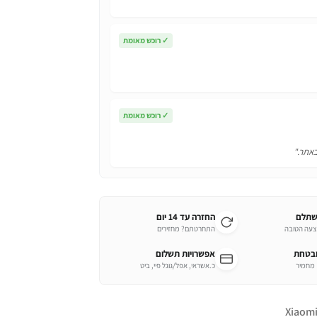
✓
רוכש מאומת
✓
רוכש מאומת
באתר."
שתלם
החזרה עד 14 יום
צעה הטובה
התחרטתם? מחזירים
ובטחת
אפשרויות תשלום
כ.אשראי, אפל/גוגל פיי, ביט