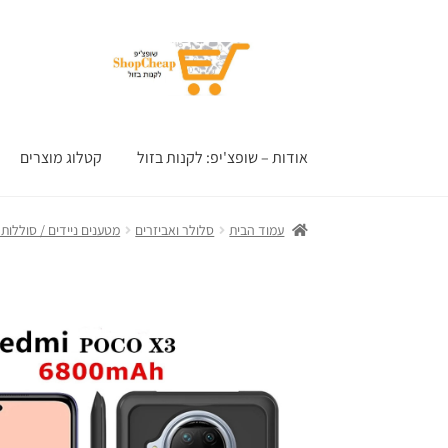
דלג
לדלג
לתוכן
לניווט
אודות – שופצ'יפ: לקנות בזול
קטלוג מוצרים
עמוד הבית
סלולר ואביזרים
מטענים ניידים / סוללות ג