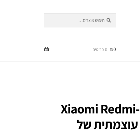
חיפוש
חיפוש
עבור:
₪
0
0 פריטים
כיסוי מטען סוללה ל-Xiaomi Redmi
בולת עוצמתית של