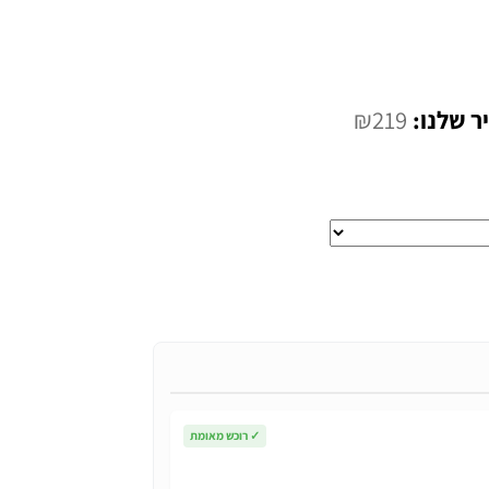
המחיר
₪
219
י
הנוכחי
הוא:
₪219.
✓
רוכש מאומת