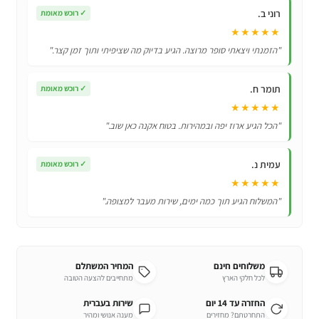
Xiaomi
רוני ב.
✓
רוכש מאומת
Redmi
★★★★★
K20
"הזמנתי ויצאתי סופר מרוצה. הגיע בדיוק מה שציפיתי ותוך זמן קצר."
בקיבולת
עוצמתית
תומר ח.
✓
רוכש מאומת
של
★★★★★
5000mAh
"הכל הגיע ארוז יפה ובמהירות. בטוח אקנה כאן שוב."
עמית נ.
✓
רוכש מאומת
★★★★★
"המשלוח הגיע תוך כמה ימים, שירות מעבר למצופה."
משלוחים חינם
המחיר המשתלם
לכל חלקי הארץ
מתחייבים להצעה הטובה
החזרה עד 14 יום
שירות בעברית
התחרטתם? מחזירים
מענה אנושי ומהיר