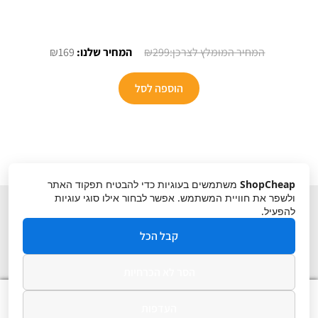
המחיר
המחיר
₪
169
₪
299
המקורי
הנוכחי
היה:
הוא:
הוספה לסל
₪169.
₪299.
ShopCheap
משתמשים בעוגיות כדי להבטיח תפקוד האתר
ולשפר את חוויית המשתמש. אפשר לבחור אילו סוגי עוגיות
להפעיל.
קבל הכל
הסר לא הכרחיות
תקנון
ביטול עסקה
מדיניות פרטיות
0
העדפות
חיפוש
חיפוש