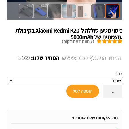
כיסוי מטען סוללה ל-Xiaomi Redmi K20 בקיבולת
עוצמתית של 5000mAh
(
7
חוות דעת לקוח)
7
מדורגים
5.00
מתוך 5 מבוסס
המחיר
המחיר
₪
169
₪
299
על
דירוגים של
המקורי
הנוכחי
לקוחות
צבע
היה:
הוא:
₪169.
₪299.
כמות
הוספה לסל
של
כיסוי
מטען
סוללה
מה הלקוחות שלנו אומרים:
ל-