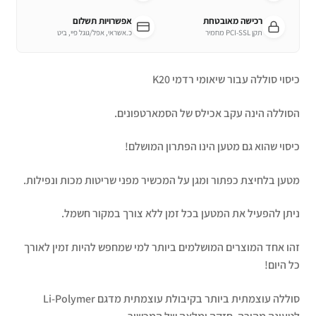
רכישה מאובטחת
אפשרויות תשלום
תקן PCI-SSL מחמיר
כ.אשראי, אפל/גוגל פיי, ביט
כיסוי סוללה עבור שיאומי רדמי K20
הסוללה הינה עקב אכילס של הסמארטפונים.
כיסוי שהוא גם מטען הינו הפתרון המושלם!
מטען בלחיצת כפתור ומגן על המכשיר מפני שריטות מכות ונפילות.
ניתן להפעיל את המטען בכל זמן ללא צורך במקור חשמל.
זהו אחד המוצרים המושלמים ביותר למי שמחפש להיות זמין לאורך
כל היום!
סוללה עוצמתית ביותר בקיבולת עוצמתית מדגם Li-Polymer