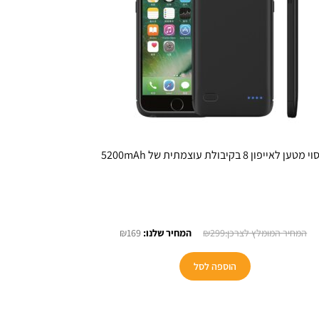
מטען לאייפון 8 בקיבולת עוצמתית של 5200mAh
המחיר
המחיר
₪
169
₪
299
המקורי
הנוכחי
היה:
הוא:
הוספה לסל
₪169.
₪299.