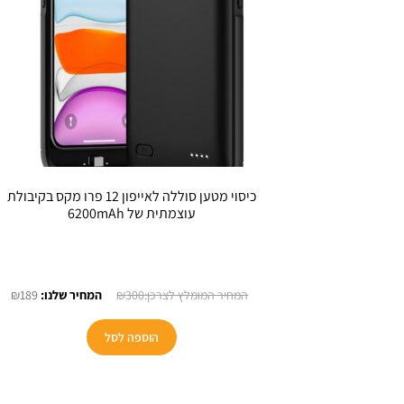
כיסוי מטען סוללה לאייפון 12 פרו מקס בקיבולת
עוצמתית של 6200mAh
המחיר
המ
₪
189
₪
300
המקורי
הנו
היה:
הוא
הוספה לסל
89.
₪300.