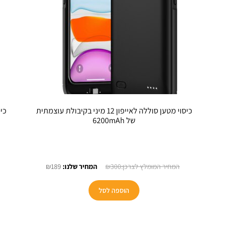
כיסוי מטען סוללה לאייפון 12 מיני בקיבולת עוצמתית
כיסוי 
של 6200mAh
חיר
המחיר
המחיר
₪
189
₪
300
כחי
המקורי
הנוכחי
:
היה:
הוא:
הוספה לסל
₪189.
₪300.
₪1