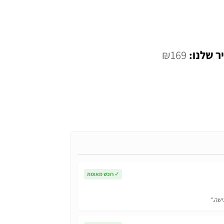
המחיר
₪
169
י
הנוכחי
הוא:
₪169.
✓
רוכש מאומת
ישה."