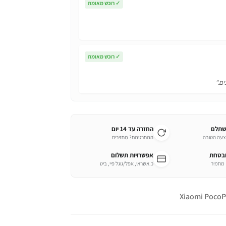
✓
רוכש מאומת
✓
רוכש מאומת
ים."
שתלם
החזרה עד 14 יום
צעה הטובה
התחרטתם? מחזירים
ובטחת
אפשרויות תשלום
כ.אשראי, אפל/גוגל פיי, ביט