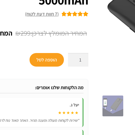
(
7
חוות דעת לקוח)
7
מדורגים
5.00
מתוך 5 מבוסס
המחיר
₪
299
על
דירוגים של
המקור
לקוחות
היה:
כמות
הוספה לסל
₪299.
של
כיסוי
מטען
סוללה
מה הלקוחות שלנו אומרים:
ל-
Xiaomi
יעל ג.
PocoPhone
★★★★★
F1
"שירות לקוחות מעולה ומענה מהיר. האתר מאוד נוח לרכ
בקיבולת
עוצמתית