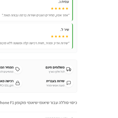
עמית נ.
של
★★★★★
5000mAh
"אתר אמין, מחירים הוגנים ושירות ברמה גבוהה מאוד."
שיר ל.
★★★★★
"שירות אדיב ומהיר, חווית רכישה קלה ופשוטה ללא סיבוכ
משלוחים חינם
המחיר המ
לכל חלקי הארץ
מתחייבים לה
שירות בעברית
רכישה מא
מענה אנושי ומהיר
תקן PCI-SSL מחמיר
כיסוי סוללה עבור שיאומי שיאומי פוקופון Xiaomi PocoPhone F1