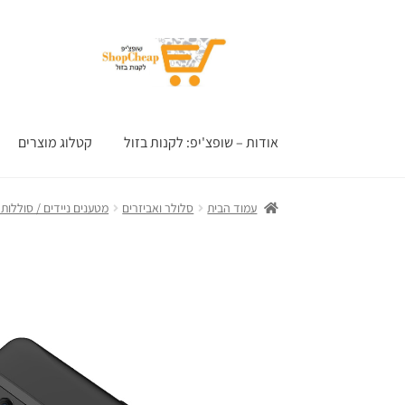
דלג
לדלג
לתוכן
לניווט
אודות – שופצ'יפ: לקנות בזול
קטלוג מוצרים
עמוד הבית
סלולר ואביזרים
מטענים ניידים / סוללות ג