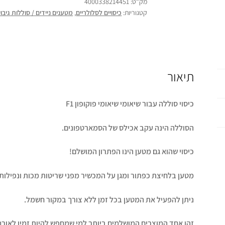
מק"ט:
4000338214451
קטגוריות:
כיסויים לסלולריים
,
מטענים ניידים / סוללות גיבוי
תיאור
כיסוי סוללה עבור שיאומי שיאומי פוקופון F1
הסוללה הינה עקב אכילס של הסמארטפונים.
כיסוי שהוא גם מטען הינו הפתרון המושלם!
מטען בלחיצת כפתור ומגן על המכשיר מפני שריטות מכות ונפילות.
ניתן להפעיל את המטען בכל זמן ללא צורך במקור חשמל.
זהו אחד המוצרים המושלמים ביותר למי שמחפש להיות זמין לאורך 