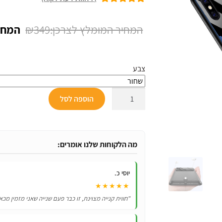
7
מדורגים
5.00
מתוך 5 מבוסס
המחיר
₪
349
על
דירוגים של
המקור
לקוחות
היה:
צבע
₪349.
כמות
הוספה לסל
של
כיסוי
מטען
סוללה
מה הלקוחות שלנו אומרים:
ל-
Xiaomi
יוסי כ.
Mi
★★★★★
8
"חווית קנייה מצוינת, זו כבר פעם שנייה שאני מזמין מכא
בקיבולת
עוצמתית