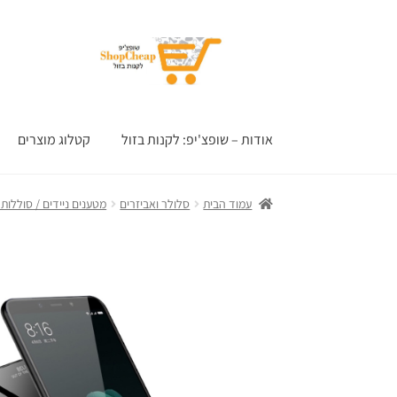
דלג
לדלג
לתוכן
לניווט
אודות – שופצ'יפ: לקנות בזול
קטלוג מוצרים
עמוד הבית
סלולר ואביזרים
מטענים ניידים / סוללות ג