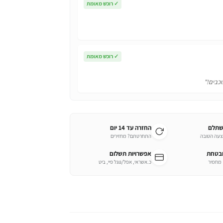
✓
רוכש מאומת
✓
רוכש מאומת
וכבים!"
שתלם
החזרה עד 14 יום
צעה הטובה
התחרטתם? מחזירים
ובטחת
אפשרויות תשלום
כ.אשראי, אפל/גוגל פיי, ביט