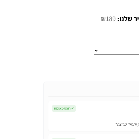
המחיר
₪
189
י
הנוכחי
הוא:
₪189.
✓
רוכש מאומת
ן ותמיד מרוצה."