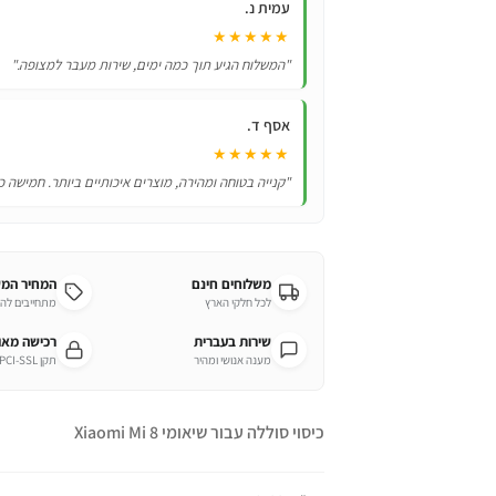
עמית נ.
של
★★★★★
10000mAh
"המשלוח הגיע תוך כמה ימים, שירות מעבר למצופה."
אסף ד.
★★★★★
"קנייה בטוחה ומהירה, מוצרים איכותיים ביותר. חמישה כ
משלוחים חינם
המחיר המ
לכל חלקי הארץ
מתחייבים לה
שירות בעברית
רכישה מא
מענה אנושי ומהיר
תקן PCI-SSL מחמיר
כיסוי סוללה עבור שיאומי Xiaomi Mi 8