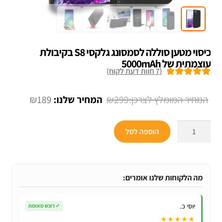
כיסוי מטען סוללה לסמסונג גלקסי S8 בקיבולת
עוצמתית של 5000mAh
(
7
חוות דעת לקוח)
7
מדורגים
5.00
מתוך 5 מבוסס
המחיר
המחיר
₪
189
₪
299
על
דירוגים של
המקורי
הנוכחי
לקוחות
כמות
היה:
הוא:
הוספה לסל
של
₪189.
₪299.
כיסוי
מטען
סוללה
מה הלקוחות שלנו אומרים:
לסמסונג
גלקסי
יוסי כ.
✓
רוכש מאומת
S8
★★★★★