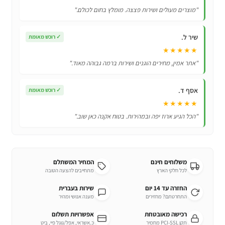
בקיבולת
"מוצרים מעולים ושירות פצצה. מומלץ בחום לכולם."
עוצמתית
של
שיר ל.
✓
רוכש מאומת
5000mAh
★★★★★
"אתר אמין, מחירים הוגנים ושירות ברמה גבוהה מאוד."
אסף ד.
✓
רוכש מאומת
★★★★★
"הכל הגיע ארוז יפה ובמהירות. בטוח אקנה כאן שוב."
משלוחים חינם
המחיר המשתלם
לכל חלקי הארץ
מתחייבים להצעה הטובה
החזרה עד 14 יום
שירות בעברית
התחרטתם? מחזירים
מענה אנושי ומהיר
רכישה מאובטחת
אפשרויות תשלום
תקן PCI-SSL מחמיר
כ.אשראי, אפל/גוגל פיי, ביט