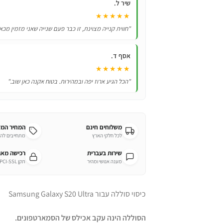
שיר ל.
של
★★★★★
6000mAh
"חווית קנייה מצוינת, זו כבר פעם שנייה שאני מזמין מכא
אסף ד.
★★★★★
"הכל הגיע ארוז יפה ובמהירות. בטוח אקנה כאן שוב."
משלוחים חינם
המחיר המ
לכל חלקי הארץ
מתחייבים לה
שירות בעברית
רכישה מא
מענה אנושי ומהיר
תקן PCI-SSL מחמיר
כיסוי סוללה עבור Samsung Galaxy S20 Ultra
הסוללה הינה עקב אכילס של הסמארטפונים.