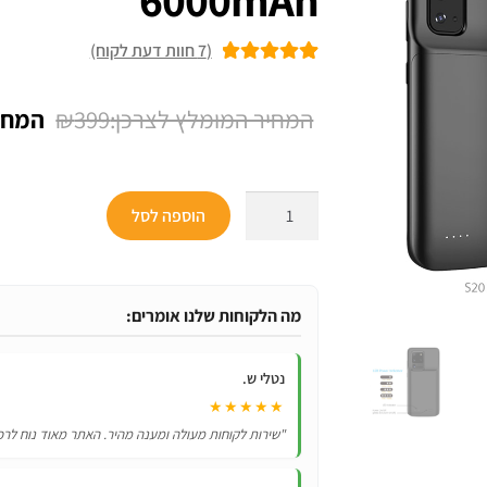
(
7
חוות דעת לקוח)
7
מדורגים
5.00
מתוך 5 מבוסס
המחיר
₪
399
על
דירוגים של
המקור
לקוחות
היה:
כמות
הוספה לסל
₪399.
של
כיסוי
מטען
סוללה
מה הלקוחות שלנו אומרים:
לסמסונג
גלקסי
נטלי ש.
s20
★★★★★
אולטרה
"שירות לקוחות מעולה ומענה מהיר. האתר מאוד נוח לרכ
בקיבולת
עוצמתית