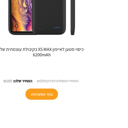
כיסוי מטען לאייפון XS MAX בקיבולת עוצמתית של
6200mAh
המחיר
המ
₪
189
₪
299
המקורי
הנו
היה:
הוא
בחר אפשרויות
89.
₪299.