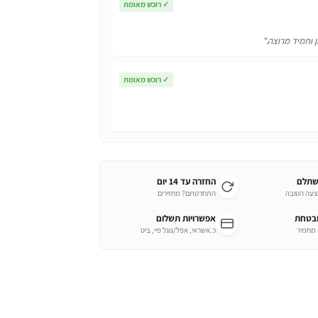
✓
רוכש מאומת
ן ותמיד מרוצה."
✓
רוכש מאומת
שתלם
החזרה עד 14 יום
צעה הטובה
התחרטתם? מחזירים
ובטחת
אפשרויות תשלום
כ.אשראי, אפל/גוגל פיי, ביט