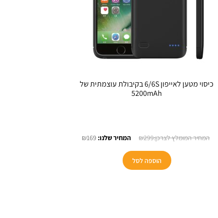
כיסוי מטען לאייפון 6/6S בקיבולת עוצמתית של
5200mAh
המחיר
המחיר
₪
169
₪
299
המקורי
הנוכחי
היה:
הוא:
הוספה לסל
₪169.
₪299.