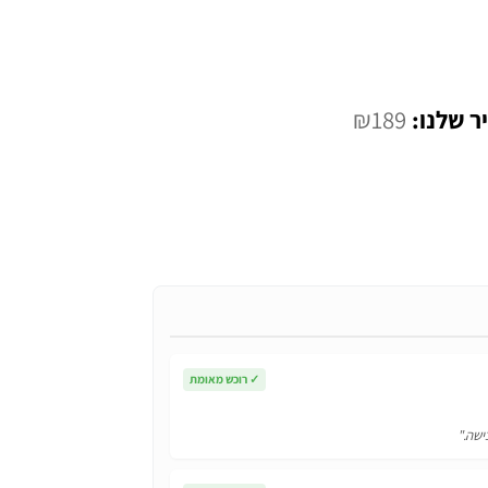
המחיר
₪
189
י
הנוכחי
הוא:
₪189.
✓
רוכש מאומת
ישה."