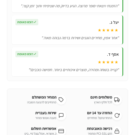
עוצמתית
"הזמנתי ויצאתי סופר מרוצה. הגיע בדיוק מה שציפיתי ותוך זמן קצר."
של
5200mAh
יעל ג.
✓
רוכש מאומת
★★★★★
"אתר אמין, מחירים הוגנים ושירות ברמה גבוהה מאוד."
אסף ד.
✓
רוכש מאומת
★★★★★
"קנייה בטוחה ומהירה, מוצרים איכותיים ביותר. חמישה כוכבים!"
משלוחים חינם
המחיר המשתלם
לכל חלקי הארץ
מתחייבים להצעה הטובה
החזרה עד 14 יום
שירות בעברית
התחרטתם? מחזירים
מענה אנושי ומהיר
רכישה מאובטחת
אפשרויות תשלום
תקן PCI-SSL מחמיר
כ.אשראי, אפל/גוגל פיי, ביט