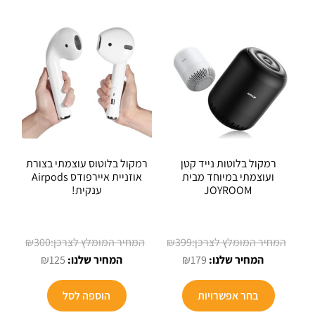
רמקול בלוטות נייד קטן
רמקול בלוטוס עוצמתי בצורת
ועוצמתי במיוחד מבית
אוזניית איירפודס Airpods
JOYROOM
ענקית!
המחיר
המחיר
₪
300
₪
399
המחיר
המקורי
המחיר
המקורי
₪
125
₪
179
הנוכחי
היה:
הנוכחי
היה:
הוא:
₪399.
הוא:
₪300.
בחר אפשרויות
הוספה לסל
₪125.
₪179.