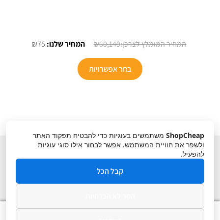
המחיר
המחיר
₪
75
₪
60,149
המקורי
הנוכחי
היה:
הוא:
בחר אפשרויות
₪75.
₪60,149.
ShopCheap
משתמשים בעוגיות כדי להבטיח תפקוד האתר
ולשפר את חוויית המשתמש. אפשר לבחור אילו סוגי עוגיות
להפעיל.
קבל הכל
הסר לא הכרחיות
תקנון
ביטול עסקה
מדיניות פרטיות
0