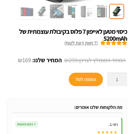
כיסוי מטען לאייפון 7 פלוס בקיבולת עוצמתית של
5200mAh
(
7
חוות דעת לקוח)
7
מדורגים
5.00
מתוך 5 מבוסס
המחיר
המחיר
₪
169
₪
299
על
דירוגים של
המקורי
הנוכחי
לקוחות
כמות
היה:
הוא:
הוספה לסל
של
₪169.
₪299.
כיסוי
מטען
לאייפון
מה הלקוחות שלנו אומרים:
7
פלוס
רוני ב.
✓
רוכש מאומת
בקיבולת
★★★★★