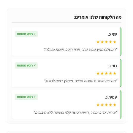
כיסוי
מגן
סיליקון
מה הלקוחות שלנו אומרים:
לשלט
LG
יוסי כ.
✓
רוכש מאומת
דגמים
★★★★★
AN-
"המשלוח הגיע ממש מהר, ארוז היטב. איכות מעולה!"
MR600
AN-
רוני ב.
✓
רוכש מאומת
MR650
★★★★★
AN-
"מוצרים מעולים ושירות פצצה. מומלץ בחום לכולם."
MR18BA
MR19BA
עמית נ.
MR20GA
✓
רוכש מאומת
★★★★★
"שירות אדיב ומהיר, חווית רכישה קלה ופשוטה ללא סיבוכים."