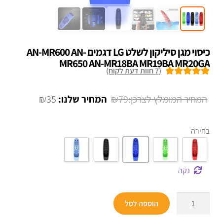
כיסוי מגן סיליקון לשלט LG דגמים AN-MR600 AN-
MR650 AN-MR18BA MR19BA MR20GA
(
7
חוות דעת לקוח)
7
מדורגים
5.00
מתוך 5 מבוסס
המחיר
המחיר
₪
35
₪
79
על
דירוגים של
המקורי
הנוכחי
לקוחות
היה:
הוא:
בחירה
₪35.
₪79.
נקה
כמות
הוספה לסל
של