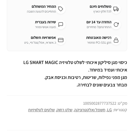
משלוחים חינם
המחיר המשתלם
לכל חלקי הארץ
מתחייבים להצעה הטובה
החזרה עד 14 יום
שירות בעברית
התחרטתם? מחזירים
מענה אנושי ומהיר
רכישה מאובטחת
אפשרויות תשלום
תקן PCI-SSL מחמיר
כ.אשראי, אפל/גוגל פיי, ביט
כיסוי מגן סיליקון איכותי לשלט טלוויזיה LG SMART MAGIC
איכותי ועמיד במיוחד.
מגן מפני נפילות, שריטות, רטיבות וכניסת אבק.
מבחר צבעים שונים לבחירה.
מק"ט:
1005002877737522
קטגוריות:
LG
,
חשמל ואלקטרוניקה
,
שלט רחוק
,
שלטים לטלוויזיות