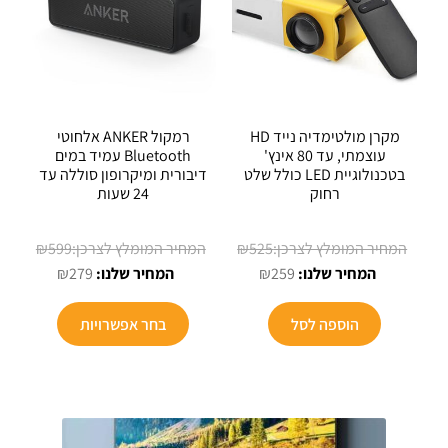
מקרן מולטימדיה נייד HD
רמקול ANKER אלחוטי
עוצמתי, עד 80 אינץ'
Bluetooth עמיד במים
בטכנולוגיית LED כולל שלט
דיבורית ומיקרופון סוללה עד
רחוק
24 שעות
המחיר
המחיר
₪
599
₪
525
המחיר
המקורי
המחיר
המקורי
₪
279
₪
259
הנוכחי
היה:
הנוכחי
היה:
הוא:
₪525.
הוא:
₪599.
הוספה לסל
בחר אפשרויות
₪279.
₪259.