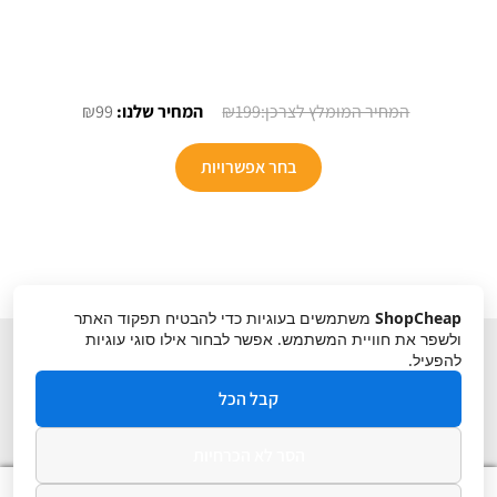
המחיר
המחיר
₪
99
₪
199
המקורי
הנוכחי
למוצר
היה:
הוא:
בחר אפשרויות
זה
₪99.
₪199.
יש
מספר
סוגים.
ניתן
ShopCheap
משתמשים בעוגיות כדי להבטיח תפקוד האתר
לבחור
ולשפר את חוויית המשתמש. אפשר לבחור אילו סוגי עוגיות
את
להפעיל.
האפשרויות
קבל הכל
בעמוד
המוצר
הסר לא הכרחיות
תקנון
ביטול עסקה
מדיניות פרטיות
0