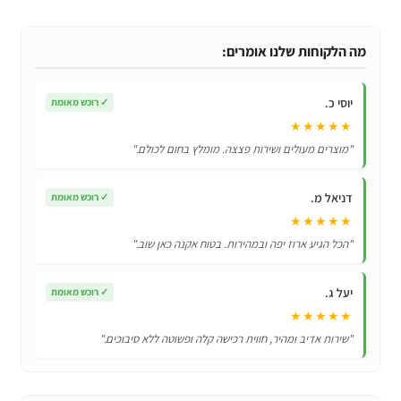
כיסוי
מגן
סיליקון
מה הלקוחות שלנו אומרים:
לשלט
שיאומי
יוסי כ.
✓
רוכש מאומת
דגם
★★★★★
Xiaomi
"מוצרים מעולים ושירות פצצה. מומלץ בחום לכולם."
4s
XMRM-
דניאל מ.
✓
רוכש מאומת
010
★★★★★
"הכל הגיע ארוז יפה ובמהירות. בטוח אקנה כאן שוב."
יעל ג.
✓
רוכש מאומת
★★★★★
"שירות אדיב ומהיר, חווית רכישה קלה ופשוטה ללא סיבוכים."