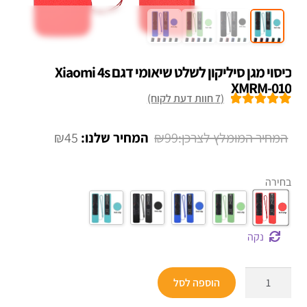
כיסוי מגן סיליקון לשלט שיאומי דגם Xiaomi 4s
XMRM-010
(
7
חוות דעת לקוח)
7
מדורגים
5.00
מתוך 5 מבוסס
המחיר
המחיר
₪
45
₪
99
על
דירוגים של
המקורי
הנוכחי
לקוחות
היה:
הוא:
בחירה
₪45.
₪99.
נקה
כמות
הוספה לסל
של