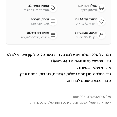
משלוחים חינם
המחיר המשתלם
לכל חלקי הארץ
מתחייבים להצעה הטובה
החזרה עד 14 יום
שירות בעברית
התחרטתם? מחזירים
מענה אנושי ומהיר
רכישה מאובטחת
אפשרויות תשלום
תקן PCI-SSL מחמיר
כ.אשראי, אפל/גוגל פיי, ביט
הגנו על שלט
הטלוויזיה
שלכם בעזרת כיסוי מגן סיליקון איכותי לשלט
טלוויזיה שיאומי Xiaomi 4s XMRM-010
איכותי ועמיד במיוחד.
נגד החלקה ומגן מפני נפילות, שריטות, רטיבות וכניסת אבק.
מבחר צבעים שונים לבחירה.
מק"ט:
1005002709780649
קטגוריות:
חשמל ואלקטרוניקה
,
שלט רחוק
,
שלטים לטלוויזיות