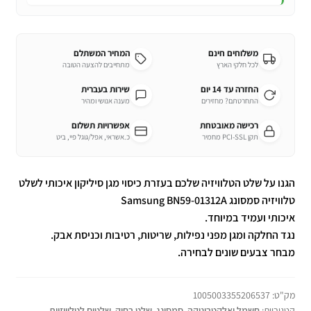
משלוחים חינם
המחיר המשתלם
לכל חלקי הארץ
מתחייבים להצעה הטובה
החזרה עד 14 יום
שירות בעברית
התחרטתם? מחזירים
מענה אנושי ומהיר
רכישה מאובטחת
אפשרויות תשלום
תקן PCI-SSL מחמיר
כ.אשראי, אפל/גוגל פיי, ביט
הגנו על שלט
הטלוויזיה
שלכם בעזרת כיסוי מגן סיליקון איכותי לשלט
טלוויזיה סמסונג Samsung BN59-01312A
איכותי ועמיד במיוחד.
נגד החלקה ומגן מפני נפילות, שריטות, רטיבות וכניסת אבק.
מבחר צבעים שונים לבחירה.
מק"ט:
1005003355206537
קטגוריות:
חשמל ואלקטרוניקה
,
סמסונג
,
שלט רחוק
,
שלטים לטלוויזיות