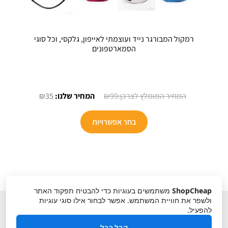
רמקול המבורגר נייד ועוצמתי לאייפון, גלקסי, וכל סוגי
הסמארטפונים
המחיר
המחיר
₪
35
₪
99
המקורי
הנוכחי
היה:
הוא:
בחר אפשרויות
₪35.
₪99.
ShopCheap
משתמשים בעוגיות כדי להבטיח תפקוד האתר
ולשפר את חוויית המשתמש. אפשר לבחור אילו סוגי עוגיות
להפעיל.
קבל הכל