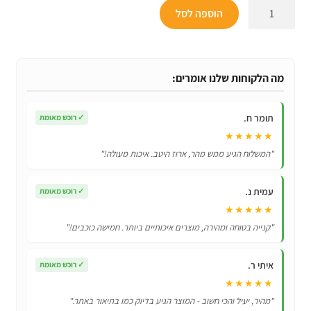
כמות
הוספה לסל
של
כיסוי
מגן
סיליקון
מה הלקוחות שלנו אומרים:
לשלט
סמסונג
תומר ח.
✓
רוכש מאומת
Samsung
★★★★★
BN59-
"המשלוח הגיע ממש מהר, ארוז היטב. איכות מעולה!"
01312A
עמית נ.
✓
רוכש מאומת
★★★★★
"קנייה בטוחה ומהירה, מוצרים איכותיים ביותר. חמישה כוכבים!"
איתי ר.
✓
רוכש מאומת
★★★★★
"מהיר, יעיל והכי חשוב - המוצר הגיע בדיוק כמו בתיאור באתר."