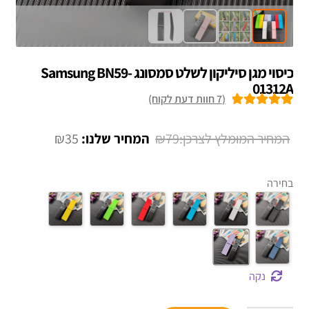
כיסוי מגן סיליקון לשלט סמסונג Samsung BN59-
01312A
(
7
חוות דעת לקוח)
7
מדורגים
5.00
מתוך 5 מבוסס
המחיר
המחיר
₪
35
₪
79
על
דירוגים של
המקורי
הנוכחי
לקוחות
היה:
הוא:
בחירה
₪35.
₪79.
נקה