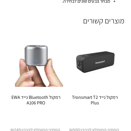
מבחר צבעים שונים לבחירה.
מוצרים קשורים
רמקול נייד Tronsmart T2
רמקול Bluetooth נייד EWA
A106 PRO
Plus
המחיר
המחיר
₪
245
₪
500