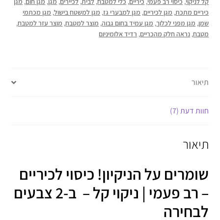
קל לניקוי
,
כיסוי רב פעמי
,
כיריים
,
כלי למטבח
,
לבית
,
לכיירים
,
מגן
,
מגן חום
,
מגן
כיריים מתכת
,
מגן לכיריים
,
מגן למבערי גז
,
מגן למשטח בישול
,
מגן מכתמי
שמן
,
מגן מפני לכלוך
,
מגן עמיד בחום גבוה
,
מוצר למטבח
,
מוצר עזר למטבח
,
מטבח
,
נראה חלק מהכריים
,
רדיד אלומיניום
תיאור
חוות דעת (7)
תיאור
שומרים על הניקיון! כיסוי לכיריים
– רב פעמי | ניקוי קל – ב-2 צבעים
לבחירה