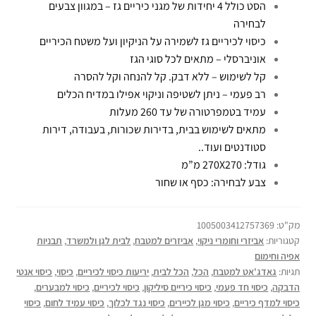
הסט כולל 4 יחידות של מגני כיריים גז – במגוון צבעים
לבחירה
כיסוי לכיריים גז לשמירה על הניקיון ועל משטח הכיריים
אוניברסלי – מתאים לכל סוגי הגז
קל לשימוש – ללא דבק. קל להנחה וקל להסרה
רב פעמי – ניתן לשטיפה וניקוי אפילו במדיח הכלים
עמיד בטמפרטורה של עד 260 מעלות
מתאים לשימוש בבית, בדירות שכורות, בעבודה, דירות
סטודנטים ועוד..
גודל: 270X270 מ”מ
צבע לבחירה: כסף או שחור
מק"ט:
1005003412757369
קטגוריות:
אביזרי וחומרי ניקוי
,
אביזרים למטבח
,
לבית לגן ולמשרד
,
תבניות
אפיה וחימום
תגיות:
גאדג'אט למטבח
,
הכל
,
הכל לבית
,
יריעות כיסוי לכיריים
,
כיסוי
,
כיסוי אנטי
הדבקה
,
כיסוי חד פעמי
,
כיסוי כיריים סיליקון
,
כיסוי לכיריים
,
כיסוי למבערים
,
כיסוי למדף כיריים
,
כיסוי מגן לכיירים
,
כיסוי נגד לכלוך
,
כיסוי עמיד לחום
,
כיסוי