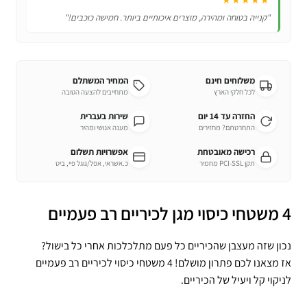
★★★★★
"קנייה בטוחה ומהירה, מוצרים איכותיים ביותר. חמישה כוכבים!"
משלוחים חינם
המחיר המשתלם
לכל חלקי הארץ
מתחייבים להצעה הטובה
החזרה עד 14 יום
שירות בעברית
התחרטתם? מחזירים
מענה אנושי ומהיר
רכישה מאובטחת
אפשרויות תשלום
תקן PCI-SSL מחמיר
כ.אשראי, אפל/גוגל פיי, ביט
4 משטחי כיסוי מגן לכיריים רב פעמיים
נכון שזה מעצבן שהכיריים כל פעם מתלכלכות אחרי כל בישול?
אז מצאנו לכם פתרון מושלם! 4 משטחי כיסוי לכיריים רב פעמיים
לניקוי קל ויעיל של הכיריים.