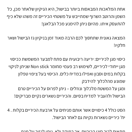
אחת המלאכות המבאסות ביותר בבישול, היא הניקיון שלאחר מכן, כל
השמן והרוטב השרוף שמתייבש על משטחי הכיריים זה משהו שלא כיף
להתעסק איתו. מהיום ניתן להימנע מכל הבלאגן!
המצאה גאונית שתחסוך לכם הרבה מאוד זמן בניקיון גז הבישול ושאר
חלקיו!
כיסוי מגן לכיריים: יריעה ריבועית עם פתח למבער המשמשת ככיסוי
מגן ייחודי לכיריים, לשימוש רב פעמי מחומר Non stick שניתן לניקוי
בקלות במים וסבון ואפילו במדיח כלים. הכיסוי בעל ציפוי טפלון
שמונע מהלכלוך להידבק
ומגן על המשטח מלכלוך ונוזלים – ניתן לפרוס על הכיריים טרם
הבישול ולהעביר למדיח בסיום. והכיריים נשארים נקיים מבריקים!
הסט כולל 4 כיסויים אשר אותם מניחים על ארבעת הכיריים בקלות . 4
יח’ כיריים נשארות נקיות גם לאחר הבישול.
מתאים לרוב סוגי הכיריים, אך במידה ולא, ניתן לגזור על מנת