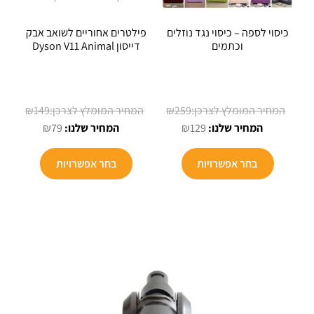
כיסוי לספה – כיסוי נגד נוזלים
פילטרים אחוריים לשואב אבק
וכתמים
דייסון Dyson V11 Animal
המחיר
המחיר
₪
149
₪
259
המחיר
המקורי
המחיר
המקורי
₪
79
₪
129
הנוכחי
היה:
הנוכחי
היה:
למוצר
הוא:
₪259.
הוא:
₪149.
בחר אפשרויות
בחר אפשרויות
זה
₪79.
₪129.
יש
מספר
סוגים.
ניתן
לבחור
את
האפשרויות
בעמוד