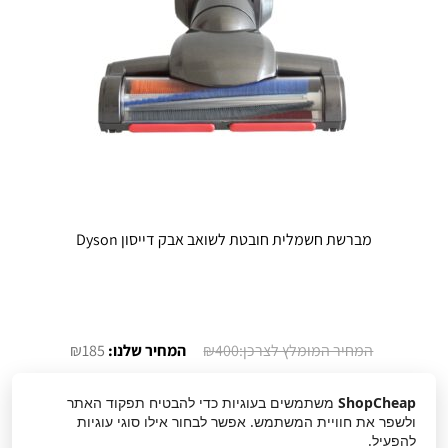
המוצר
מברשת חשמלית חובטת לשואב אבק דייסון Dyson
המחיר
המחיר
₪
185
₪
400
המקורי
הנוכחי
היה:
הוא:
הוספה לסל
ShopCheap
משתמשים בעוגיות כדי להבטיח תפקוד האתר
ולשפר את חוויית המשתמש. אפשר לבחור אילו סוגי עוגיות
₪185.
₪400.
להפעיל.