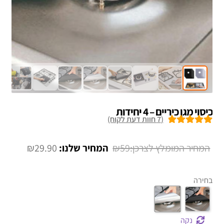
כיסוי מגן כיריים – 4 יחידות
(
7
חוות דעת לקוח)
7
מדורגים
5.00
מתוך 5 מבוסס
המחיר
המחיר
₪
29.90
₪
59
על
דירוגים של
המקורי
הנוכחי
לקוחות
היה:
הוא:
בחירה
₪29.90.
₪59.
נקה