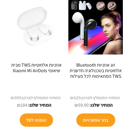
זוג אוזניות Bluetooth
אוזניות אלחוטיות TWS מבית
אלחוטיות בטכנולוגיה חדשנית
שיאומי Xiaomi Mi AirDots
TWS המתאימות לכל פעילות
המחיר
המחיר
₪
399
₪
129
המחיר
המקורי
המחיר
המקורי
₪
184
₪
59.90
הנוכחי
היה:
הנוכחי
היה:
הוא:
₪129.
הוא:
₪399.
בחר אפשרויות
הוספה לסל
₪184.
₪59.90.