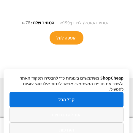
המחיר
המחיר
₪
78
₪
199
המקורי
הנוכחי
היה:
הוא:
הוספה לסל
₪78.
₪199.
ShopCheap
משתמשים בעוגיות כדי להבטיח תפקוד האתר
ולשפר את חוויית המשתמש. אפשר לבחור אילו סוגי עוגיות
להפעיל.
קבל הכל
הסר לא הכרחיות
תקנון
ביטול עסקה
מדיניות פרטיות
0
העדפות
חיפוש
חיפוש