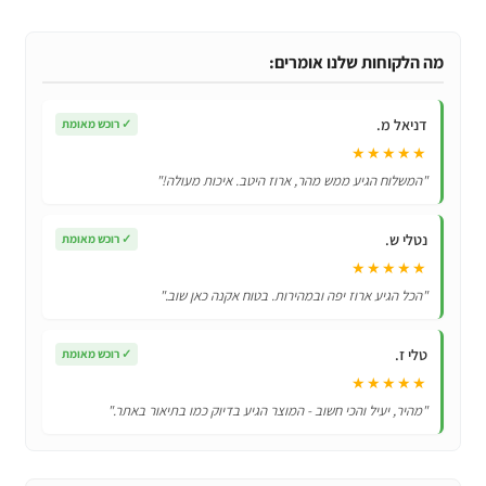
כיסוי
אחורי
קשיח
מה הלקוחות שלנו אומרים:
במיוחד
4
דניאל מ.
✓
רוכש מאומת
ב
★★★★★
1
"המשלוח הגיע ממש מהר, ארוז היטב. איכות מעולה!"
לSamsung
Galaxy
נטלי ש.
✓
רוכש מאומת
S21
★★★★★
Ultra
"הכל הגיע ארוז יפה ובמהירות. בטוח אקנה כאן שוב."
טלי ז.
✓
רוכש מאומת
★★★★★
"מהיר, יעיל והכי חשוב - המוצר הגיע בדיוק כמו בתיאור באתר."