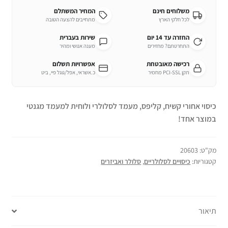
משלוחים חינם
המחיר המשתלם
לכל חלקי הארץ
מתחייבים להצעה הטובה
החזרה עד 14 יום
שירות בעברית
התחרטתם? מחזירים
מענה אנושי ומהיר
רכישה מאובטחת
אפשרויות תשלום
תקן PCI-SSL מחמיר
כ.אשראי, אפל/גוגל פיי, ביט
כיסוי אחורי קשיח, קליפס, מעמד לסלולרי ולוחית למעמד מגנטי
במוצר אחד!
מק"ט:
20603
קטגוריות:
כיסויים לסלולריים
,
סלולר ואביזרים
תיאור