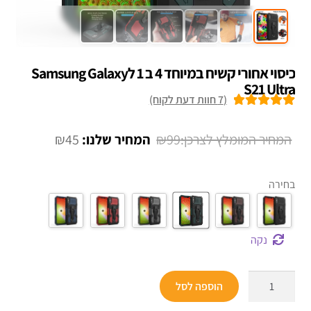
כיסוי אחורי קשיח במיוחד 4 ב 1 לSamsung Galaxy
S21 Ultra
(
7
חוות דעת לקוח)
7
מדורגים
5.00
מתוך 5 מבוסס
המחיר
המחיר
₪
45
₪
99
על
דירוגים של
המקורי
הנוכחי
לקוחות
היה:
הוא:
בחירה
₪45.
₪99.
נקה
כמות
הוספה לסל
של