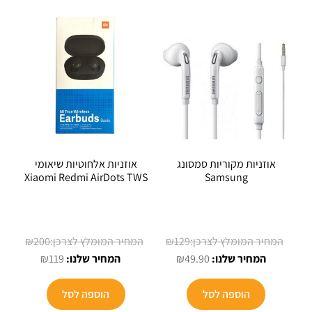
אוזניות מקוריות סמסונג
אוזניות אלחוטיות שיאומי
Xiaomi Redmi AirDots TWS
Samsung
המחיר
המחיר
₪
200
₪
129
המחיר
המקורי
המחיר
המקורי
₪
119
₪
49.90
הנוכחי
היה:
הנוכחי
היה:
הוא:
₪129.
הוא:
₪200.
הוספה לסל
הוספה לסל
₪119.
₪49.90.