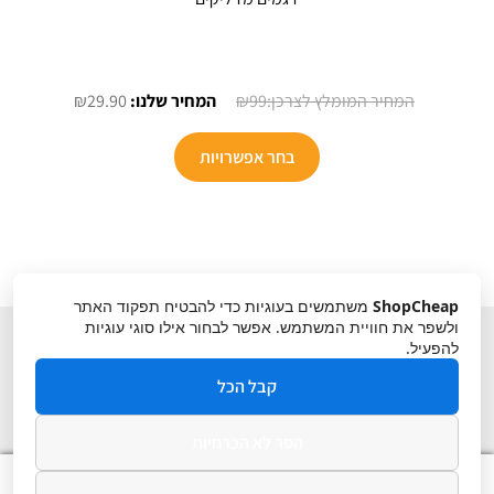
המחיר
המחיר
₪
29.90
₪
99
המקורי
הנוכחי
למוצר
היה:
הוא:
בחר אפשרויות
זה
₪29.90.
₪99.
יש
מספר
סוגים.
ניתן
ShopCheap
משתמשים בעוגיות כדי להבטיח תפקוד האתר
לבחור
ולשפר את חוויית המשתמש. אפשר לבחור אילו סוגי עוגיות
את
להפעיל.
האפשרויות
קבל הכל
בעמוד
המוצר
הסר לא הכרחיות
תקנון
ביטול עסקה
מדיניות פרטיות
0