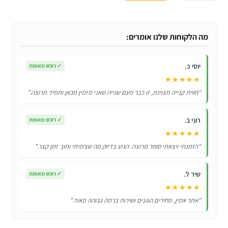
כיסוי
אחורי
קשיח
מה הלקוחות שלנו אומרים:
במיוחד
4
יוסי כ.
✓
רוכש מאומת
ב
★★★★★
1
"חווית קנייה מצוינת, זו כבר פעם שנייה שאני מזמין מכאן ותמיד מרוצה."
לSamsung
Galaxy
רוני ב.
✓
רוכש מאומת
A70S
★★★★★
"הזמנתי ויצאתי סופר מרוצה. הגיע בדיוק מה שציפיתי ותוך זמן קצר."
שיר ל.
✓
רוכש מאומת
★★★★★
"אתר אמין, מחירים הוגנים ושירות ברמה גבוהה מאוד."