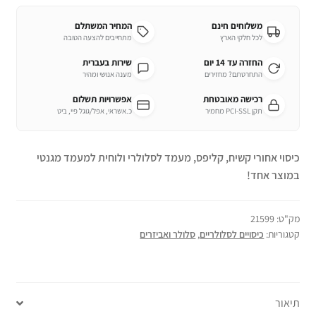
משלוחים חינם
המחיר המשתלם
לכל חלקי הארץ
מתחייבים להצעה הטובה
החזרה עד 14 יום
שירות בעברית
התחרטתם? מחזירים
מענה אנושי ומהיר
רכישה מאובטחת
אפשרויות תשלום
תקן PCI-SSL מחמיר
כ.אשראי, אפל/גוגל פיי, ביט
כיסוי אחורי קשיח, קליפס, מעמד לסלולרי ולוחית למעמד מגנטי
במוצר אחד!
מק"ט:
21599
קטגוריות:
כיסויים לסלולריים
,
סלולר ואביזרים
תיאור