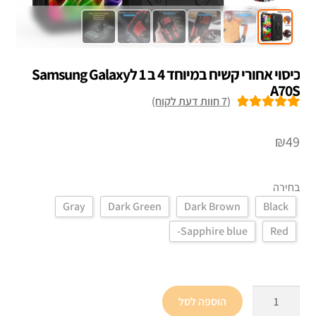
כיסוי אחורי קשיח במיוחד 4 ב 1 לSamsung Galaxy
A70S
(
7
חוות דעת לקוח)
7
מדורגים
5.00
מתוך 5 מבוסס
₪
49
על
דירוגים של
לקוחות
בחירה
Gray
Dark Green
Dark Brown
Black
Sapphire blue-
Red
כמות
הוספה לסל
של