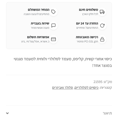
משלוחים חינם
המחיר המשתלם
לכל חלקי הארץ
מתחייבים להצעה הטובה
החזרה עד 14 יום
שירות בעברית
התחרטתם? מחזירים
מענה אנושי ומהיר
רכישה מאובטחת
אפשרויות תשלום
תקן PCI-SSL מחמיר
כ.אשראי, אפל/גוגל פיי, ביט
כיסוי אחורי קשיח, קליפס, מעמד לסלולרי ולוחית למעמד מגנטי
במוצר אחד!
מק"ט:
21595
קטגוריות:
כיסויים לסלולריים
,
סלולר ואביזרים
תיאור