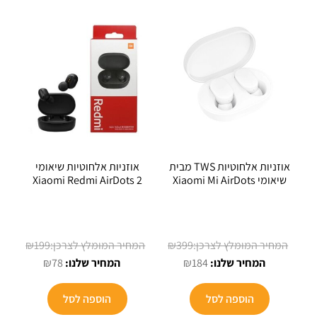
אוזניות אלחוטיות TWS מבית
אוזניות אלחוטיות שיאומי
שיאומי Xiaomi Mi AirDots
Xiaomi Redmi AirDots 2
המחיר
המחיר
₪
199
₪
399
המחיר
המקורי
המחיר
המקורי
₪
78
₪
184
הנוכחי
היה:
הנוכחי
היה:
הוא:
₪399.
הוא:
₪199.
הוספה לסל
הוספה לסל
₪78.
₪184.