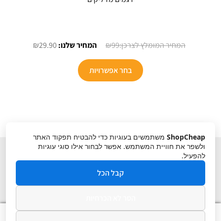
המחיר
המחיר
₪
29.90
₪
99
המקורי
הנוכחי
למוצר
היה:
הוא:
בחר אפשרויות
זה
₪29.90.
₪99.
יש
מספר
סוגים.
ניתן
ShopCheap
משתמשים בעוגיות כדי להבטיח תפקוד האתר
לבחור
ולשפר את חוויית המשתמש. אפשר לבחור אילו סוגי עוגיות
את
להפעיל.
האפשרויות
קבל הכל
בעמוד
המוצר
הסר לא הכרחיות
תקנון
ביטול עסקה
מדיניות פרטיות
0