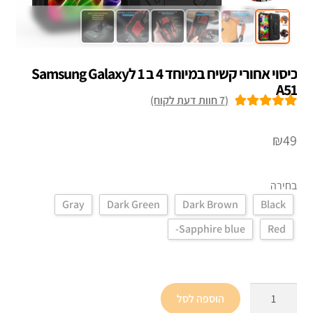
כיסוי אחורי קשיח במיוחד 4 ב 1 לSamsung Galaxy
A51
(
7
חוות דעת לקוח)
7
מדורגים
5.00
מתוך 5 מבוסס
₪
49
על
דירוגים של
לקוחות
בחירה
Gray
Dark Green
Dark Brown
Black
Sapphire blue-
Red
כמות
הוספה לסל
של