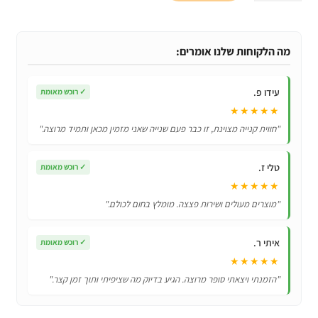
כיסוי
אחורי
קשיח
מה הלקוחות שלנו אומרים:
במיוחד
4
עידו פ.
✓
רוכש מאומת
ב
★★★★★
1
"חווית קנייה מצוינת, זו כבר פעם שנייה שאני מזמין מכאן ותמיד מרוצה."
לSamsung
Galaxy
טלי ז.
✓
רוכש מאומת
A51
★★★★★
"מוצרים מעולים ושירות פצצה. מומלץ בחום לכולם."
איתי ר.
✓
רוכש מאומת
★★★★★
"הזמנתי ויצאתי סופר מרוצה. הגיע בדיוק מה שציפיתי ותוך זמן קצר."