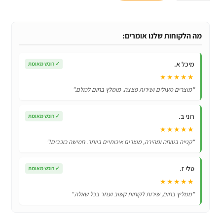
כיסוי
אחורי
קשיח
מה הלקוחות שלנו אומרים:
במיוחד
4
מיכל א.
✓
רוכש מאומת
ב
★★★★★
1
"מוצרים מעולים ושירות פצצה. מומלץ בחום לכולם."
לSamsung
Galaxy
רוני ב.
✓
רוכש מאומת
A50S
★★★★★
"קנייה בטוחה ומהירה, מוצרים איכותיים ביותר. חמישה כוכבים!"
טלי ז.
✓
רוכש מאומת
★★★★★
"ממליץ בחום, שירות לקוחות קשוב ועוזר בכל שאלה."