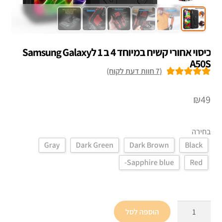
כיסוי אחורי קשיח במיוחד 4 ב 1 לSamsung Galaxy
A50S
(
7
חוות דעת לקוח)
7
מדורגים
5.00
מתוך 5 מבוסס
₪
49
על
דירוגים של
לקוחות
בחירה
Gray
Dark Green
Dark Brown
Black
Sapphire blue-
Red
כמות
הוספה לסל
של