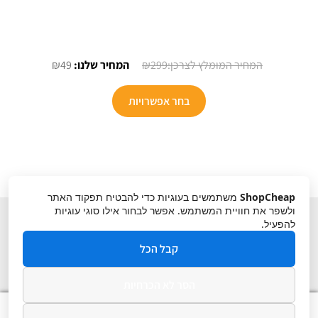
המחיר
המחיר
₪
49
₪
299
המקורי
הנוכחי
למוצר
היה:
הוא:
בחר אפשרויות
זה
₪49.
₪299.
יש
מספר
סוגים.
ניתן
ShopCheap
משתמשים בעוגיות כדי להבטיח תפקוד האתר
לבחור
ולשפר את חוויית המשתמש. אפשר לבחור אילו סוגי עוגיות
את
להפעיל.
האפשרויות
קבל הכל
בעמוד
המוצר
הסר לא הכרחיות
תקנון
ביטול עסקה
מדיניות פרטיות
0