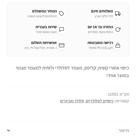
משלוחים חינם
המחיר המשתלם
לכל חלקי הארץ
מתחייבים להצעה הטובה
החזרה עד 14 יום
שירות בעברית
התחרטתם? מחזירים
מענה אנושי ומהיר
רכישה מאובטחת
אפשרויות תשלום
תקן PCI-SSL מחמיר
כ.אשראי, אפל/גוגל פיי, ביט
כיסוי אחורי קשיח, קליפס, מעמד לסלולרי ולוחית למעמד מגנטי
במוצר אחד!
מק"ט:
21593
קטגוריות:
כיסויים לסלולריים
,
סלולר ואביזרים
תיאור