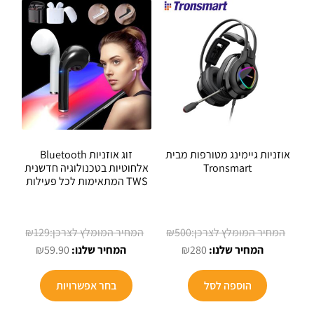
אוזניות גיימינג מטורפות מבית
זוג אוזניות Bluetooth
Tronsmart
אלחוטיות בטכנולוגיה חדשנית
TWS המתאימות לכל פעילות
המחיר
המחיר
₪
129
₪
500
המחיר
המקורי
המחיר
המקורי
₪
59.90
₪
280
הנוכחי
היה:
הנוכחי
היה:
הוא:
₪500.
הוא:
₪129.
הוספה לסל
בחר אפשרויות
₪59.90.
₪280.