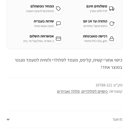
משלוחים חינם
המחיר המשתלם
לכל חלקי הארץ
מתחייבים להצעה הטובה
החזרה עד 14 יום
שירות בעברית
התחרטתם? מחזירים
מענה אנושי ומהיר
רכישה מאובטחת
אפשרויות תשלום
תקן PCI-SSL מחמיר
כ.אשראי, אפל/גוגל פיי, ביט
כיסוי אחורי קשיח, קליפס, מעמד לסלולרי ולוחית למעמד מגנטי
במוצר אחד!
מק"ט:
19788-121
קטגוריות:
כיסויים לסלולריים
,
סלולר ואביזרים
תיאור