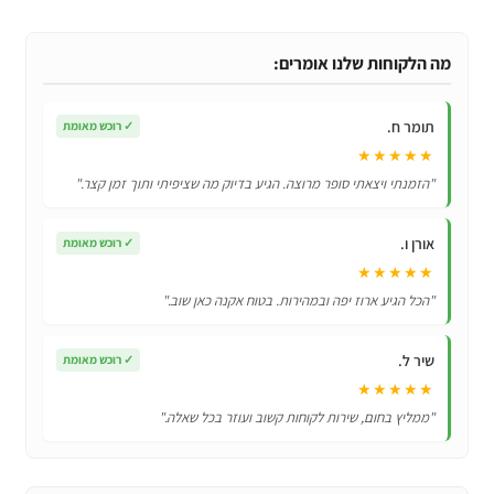
כיסוי
אחורי
קשיח
מה הלקוחות שלנו אומרים:
במיוחד
4
תומר ח.
✓
רוכש מאומת
ב
★★★★★
1
"הזמנתי ויצאתי סופר מרוצה. הגיע בדיוק מה שציפיתי ותוך זמן קצר."
לSamsung
Galaxy
אורן ו.
✓
רוכש מאומת
A10
★★★★★
"הכל הגיע ארוז יפה ובמהירות. בטוח אקנה כאן שוב."
שיר ל.
✓
רוכש מאומת
★★★★★
"ממליץ בחום, שירות לקוחות קשוב ועוזר בכל שאלה."