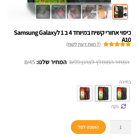
כיסוי אחורי קשיח במיוחד 4 ב 1 לSamsung Galaxy
A10
(
7
חוות דעת לקוח)
7
מדורגים
5.00
מתוך 5 מבוסס
המחיר
המחיר
₪
45
₪
99
על
דירוגים של
המקורי
הנוכחי
לקוחות
היה:
הוא:
בחירה
₪45.
₪99.
נקה
כמות
הוספה לסל
של