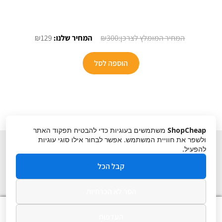
המחיר
המחיר
₪
129
₪
300
המקורי
הנוכחי
היה:
הוא:
הוספה לסל
₪129.
₪300.
ShopCheap
משתמשים בעוגיות כדי להבטיח תפקוד האתר
ולשפר את חוויית המשתמש. אפשר לבחור אילו סוגי עוגיות
להפעיל.
קבל הכל
הסר לא הכרחיות
תקנון
ביטול עסקה
מדיניות פרטיות
0
העדפות
חיפוש
חיפוש