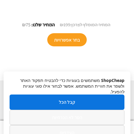
המחיר
המחיר
₪
75
₪
199
המקורי
הנוכחי
היה:
הוא:
בחר אפשרויות
₪75.
₪199.
ShopCheap
משתמשים בעוגיות כדי להבטיח תפקוד האתר
ולשפר את חוויית המשתמש. אפשר לבחור אילו סוגי עוגיות
להפעיל.
קבל הכל
הסר לא הכרחיות
תקנון
ביטול עסקה
מדיניות פרטיות
0
העדפות