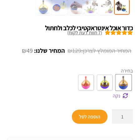
כדור אוכל אינטראקטיבי לכלב ולחתול
(
7
חוות דעת לקוח)
7
מדורגים
5.00
מתוך 5 מבוסס
המחיר
המחיר
₪
49
₪
129
על
דירוגים של
המקורי
הנוכחי
לקוחות
היה:
הוא:
בחירה
₪49.
₪129.
נקה
כמות
הוספה לסל
של
כדור
אוכל