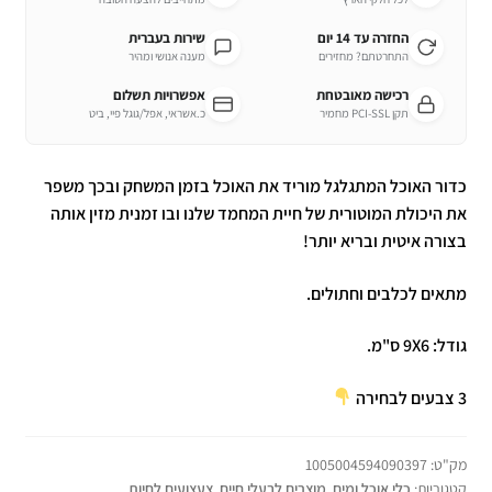
החזרה עד 14 יום
שירות בעברית
התחרטתם? מחזירים
מענה אנושי ומהיר
רכישה מאובטחת
אפשרויות תשלום
תקן PCI-SSL מחמיר
כ.אשראי, אפל/גוגל פיי, ביט
כדור האוכל המתגלגל מוריד את האוכל בזמן המשחק ובכך משפר
את היכולת המוטורית של חיית המחמד שלנו ובו זמנית מזין אותה
בצורה איטית ובריא יותר!
מתאים לכלבים וחתולים.
גודל: 9X6 ס"מ.
3 צבעים לבחירה
מק"ט:
1005004594090397
קטגוריות:
כלי אוכל ומים
,
מוצרים לבעלי חיים
,
צעצועים לחיות