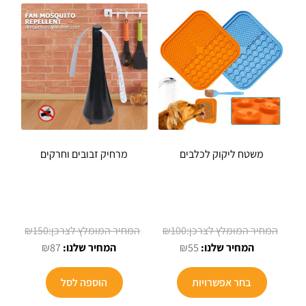
משטח ליקוק לכלבים
מרחיק זבובים וחרקים
המחיר
המחיר
₪
150
₪
100
המחיר
המקורי
המחיר
המקורי
₪
87
₪
55
הנוכחי
היה:
הנוכחי
היה:
הוא:
₪100.
הוא:
₪150.
בחר אפשרויות
הוספה לסל
₪87.
₪55.