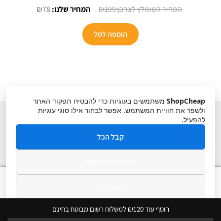
המחיר
המחיר
₪
78
₪
199
המקורי
הנוכחי
היה:
הוא:
הוספה לסל
₪78.
₪199.
ShopCheap
משתמשים בעוגיות כדי להבטיח תפקוד האתר
ולשפר את חוויית המשתמש. אפשר לבחור אילו סוגי עוגיות
להפעיל.
קבל הכל
הסר לא הכרחיות
תקנון
ביטול עסקה
מדיניות פרטיות
0
העדפות
חיפוש
חיפוש
עבור:
מדיניות פרטיות
הוסף עוד ₪120 למשלוח רשום מבוטח בחינם