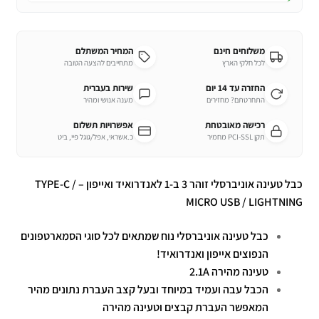
משלוחים חינם
המחיר המשתלם
לכל חלקי הארץ
מתחייבים להצעה הטובה
החזרה עד 14 יום
שירות בעברית
התחרטתם? מחזירים
מענה אנושי ומהיר
רכישה מאובטחת
אפשרויות תשלום
תקן PCI-SSL מחמיר
כ.אשראי, אפל/גוגל פיי, ביט
כבל טעינה אוניברסלי זוהר 3 ב-1 לאנדרואיד ואייפון – TYPE-C /
MICRO USB / LIGHTNING
כבל טעינה אוניברסלי נוח שמתאים לכל סוגי הסמארטפונים
הנפוצים אייפון ואנדרואיד!
טעינה מהירה 2.1A
הכבל עבה ועמיד במיוחד ובעל קצב העברת נתונים מהיר
המאפשר העברת קבצים וטעינה מהירה