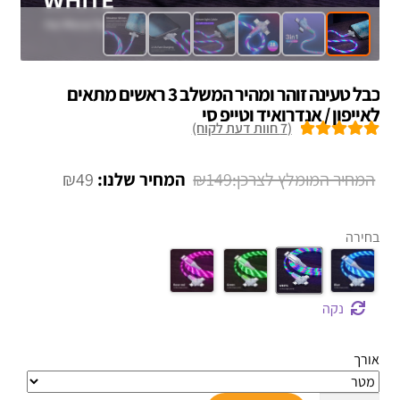
כבל טעינה זוהר ומהיר המשלב 3 ראשים מתאים
לאייפון / אנדרואיד וטייפ סי
(
7
חוות דעת לקוח)
7
מדורגים
5.00
מתוך 5 מבוסס
המחיר
המחיר
₪
49
₪
149
על
דירוגים של
המקורי
הנוכחי
לקוחות
היה:
הוא:
בחירה
₪49.
₪149.
נקה
אורך