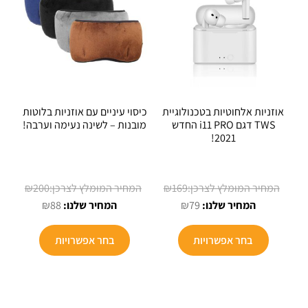
אוזניות אלחוטיות בטכנולוגיית
כיסוי עיניים עם אוזניות בלוטות
TWS דגם i11 PRO החדש
מובנות – לשינה נעימה וערבה!
2021!
המחיר
המחיר
₪
200
₪
169
המחיר
המקורי
המחיר
המקורי
₪
88
₪
79
הנוכחי
היה:
הנוכחי
היה:
הוא:
₪169.
הוא:
₪200.
בחר אפשרויות
בחר אפשרויות
₪88.
₪79.