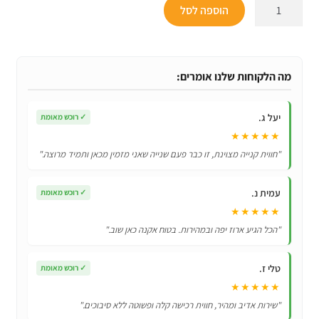
כמות
הוספה לסל
של
כבל
טעינה
זוהר
מה הלקוחות שלנו אומרים:
ומהיר
המשלב
יעל ג.
✓
רוכש מאומת
3
★★★★★
ראשים
"חווית קנייה מצוינת, זו כבר פעם שנייה שאני מזמין מכאן ותמיד מרוצה."
מתאים
לאייפון
עמית נ.
✓
רוכש מאומת
/
★★★★★
אנדרואיד
"הכל הגיע ארוז יפה ובמהירות. בטוח אקנה כאן שוב."
וטייפ
סי
טלי ז.
✓
רוכש מאומת
★★★★★
"שירות אדיב ומהיר, חווית רכישה קלה ופשוטה ללא סיבוכים."