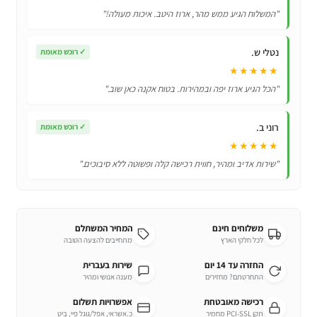
ועיצוב
"המשלוח הגיע ממש מהר, ארוז היטב. איכות מעולה!"
ציפורניים
ומניקור
נטלי ש.
✓
רוכש מאומת
★★★★★
"הכל הגיע ארוז יפה ובמהירות. בטוח אקנה כאן שוב."
רוני ב.
✓
רוכש מאומת
★★★★★
"שירות אדיב ומהיר, חווית רכישה קלה ופשוטה ללא סיבוכים."
משלוחים חינם
המחיר המשתלם
לכל חלקי הארץ
מתחייבים להצעה הטובה
החזרה עד 14 יום
שירות בעברית
התחרטתם? מחזירים
מענה אנושי ומהיר
רכישה מאובטחת
אפשרויות תשלום
תקן PCI-SSL מחמיר
כ.אשראי, אפל/גוגל פיי, ביט