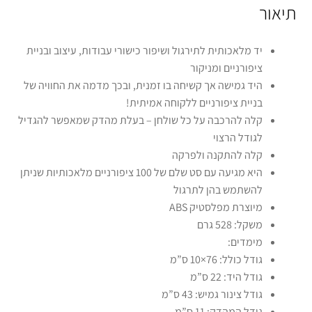
תיאור
יד מלאכותית לתירגול ושיפור כישורי עבודות, עיצוב ובניית
ציפורניים ומניקור
היד גמישה אך קשיחה בו זמנית, ובכך מדמה את החוויה של
בניית ציפורניים ללקוחה אמיתית!
קלה להרכבה על כל שולחן – בעלת מהדק שמאפשר להגדיל
לגודל הרצוי
קלה להתקנה ולפרקה
היא מגיעה עם סט שלם של 100 ציפורניים מלאכותיות שניתן
להשתמש בהן לתרגול
מיוצרת מפלסטיק ABS
משקל: 528 גרם
מימדים:
גודל כולל: 76×10 ס”מ
גודל היד: 22 ס”מ
גודל צינור גמיש: 43 ס”מ
גודל המהדק: 11 ס”מ