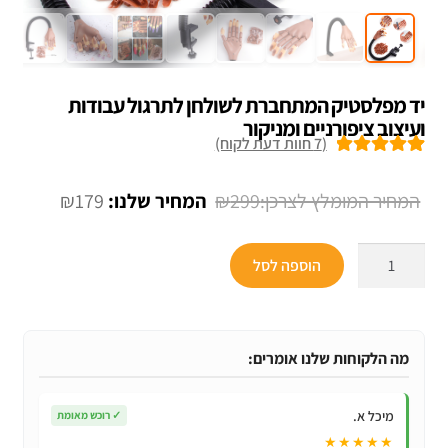
יד מפלסטיק המתחברת לשולחן לתרגול עבודות
ועיצוב ציפורניים ומניקור
(
7
חוות דעת לקוח)
7
מדורגים
5.00
מתוך 5 מבוסס
המחיר
המחיר
₪
179
₪
299
על
דירוגים של
המקורי
הנוכחי
לקוחות
כמות
היה:
הוא:
הוספה לסל
של
₪179.
₪299.
יד
מפלסטיק
המתחברת
מה הלקוחות שלנו אומרים:
לשולחן
לתרגול
מיכל א.
✓
רוכש מאומת
עבודות
★★★★★