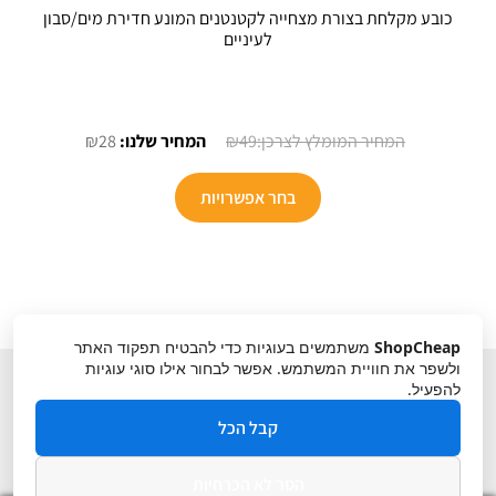
כובע מקלחת בצורת מצחייה לקטנטנים המונע חדירת מים/סבון
לעיניים
המחיר
המחיר
₪
28
₪
49
המקורי
הנוכחי
למוצר
היה:
הוא:
בחר אפשרויות
זה
₪28.
₪49.
יש
מספר
סוגים.
ניתן
ShopCheap
משתמשים בעוגיות כדי להבטיח תפקוד האתר
לבחור
ולשפר את חוויית המשתמש. אפשר לבחור אילו סוגי עוגיות
את
להפעיל.
האפשרויות
קבל הכל
בעמוד
המוצר
הסר לא הכרחיות