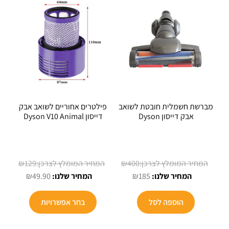
מברשת חשמלית חובטת לשואב
פילטרים אחוריים לשואב אבק
אבק דייסון Dyson
דייסון Dyson V10 Animal
המחיר
המחיר
₪
129
₪
400
המחיר
המקורי
המחיר
המקורי
₪
49.90
₪
185
הנוכחי
היה:
הנוכחי
היה:
הוא:
₪400.
הוא:
₪129.
הוספה לסל
בחר אפשרויות
₪49.90.
₪185.