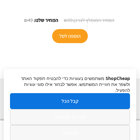
המחיר
המחיר
₪
49
₪
99
המקורי
הנוכחי
היה:
הוא:
הוספה לסל
₪49.
₪99.
ShopCheap
משתמשים בעוגיות כדי להבטיח תפקוד האתר
ולשפר את חוויית המשתמש. אפשר לבחור אילו סוגי עוגיות
להפעיל.
קבל הכל
הסר לא הכרחיות
תקנון
ביטול עסקה
מדיניות פרטיות
0
העדפות
חיפוש
חיפוש