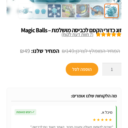
זוג כדורי הקסם לכביסה מושלמת – Magic Balls
(
7
חוות דעת לקוח)
7
מדורגים
5.00
מתוך 5 מבוסס
המחיר
המחיר
₪
49
₪
149
על
דירוגים של
המקורי
הנוכחי
לקוחות
כמות
היה:
הוא:
הוספה לסל
של
₪49.
₪149.
זוג
כדורי
הקסם
מה הלקוחות שלנו אומרים:
לכביסה
מושלמת
מיכל א.
✓
רוכש מאומת
-
★★★★★
Magic
"שירות לקוחות מעולה ומענה מהיר. האתר מאוד נוח לרכישה."