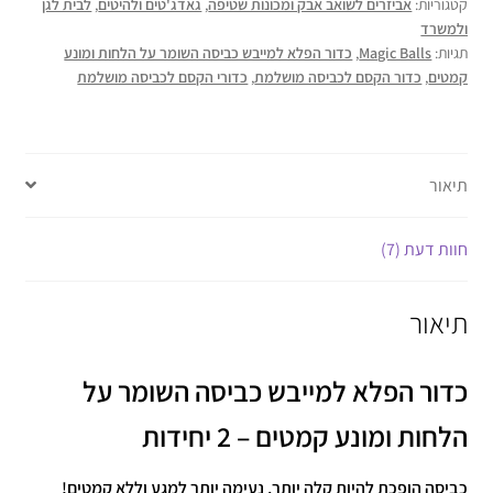
קטגוריות:
אביזרים לשואב אבק ומכונות שטיפה
,
גאדג'טים ולהיטים
,
לבית לגן
ולמשרד
תגיות:
Magic Balls
,
כדור הפלא למייבש כביסה השומר על הלחות ומונע
קמטים
,
כדור הקסם לכביסה מושלמת
,
כדורי הקסם לכביסה מושלמת
תיאור
חוות דעת (7)
תיאור
כדור הפלא למייבש כביסה השומר על
הלחות ומונע קמטים – 2 יחידות
כביסה הופכת להיות קלה יותר, נעימה יותר למגע וללא קמטים!