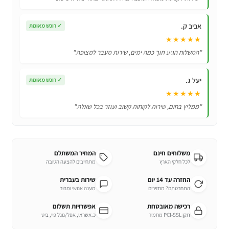
Balls
אביב ק.
✓
רוכש מאומת
★★★★★
"המשלוח הגיע תוך כמה ימים, שירות מעבר למצופה."
יעל ג.
✓
רוכש מאומת
★★★★★
"ממליץ בחום, שירות לקוחות קשוב ועוזר בכל שאלה."
משלוחים חינם
המחיר המשתלם
לכל חלקי הארץ
מתחייבים להצעה הטובה
החזרה עד 14 יום
שירות בעברית
התחרטתם? מחזירים
מענה אנושי ומהיר
רכישה מאובטחת
אפשרויות תשלום
תקן PCI-SSL מחמיר
כ.אשראי, אפל/גוגל פיי, ביט