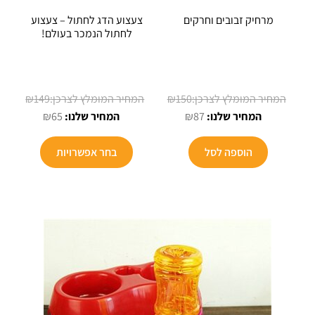
מרחיק זבובים וחרקים
צעצוע הדג לחתול – צעצוע
לחתול הנמכר בעולם!
המחיר
המחיר
₪
149
₪
150
המחיר
המקורי
המחיר
המקורי
₪
65
₪
87
הנוכחי
היה:
הנוכחי
היה:
למוצר
הוא:
₪150.
הוא:
₪149.
הוספה לסל
בחר אפשרויות
זה
₪65.
₪87.
יש
מספר
סוגים.
ניתן
לבחור
את
האפשרויו
בעמוד