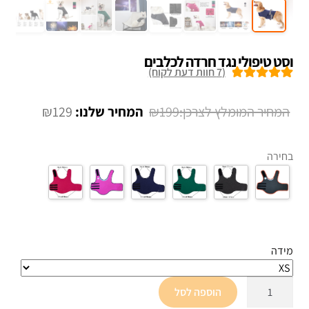
וסט טיפולי נגד חרדה לכלבים
(
7
חוות דעת לקוח)
7
מדורגים
5.00
מתוך 5 מבוסס
המחיר
המחיר
₪
129
₪
199
על
דירוגים של
המקורי
הנוכחי
לקוחות
היה:
הוא:
בחירה
₪129.
₪199.
מידה
כמות
הוספה לסל
של