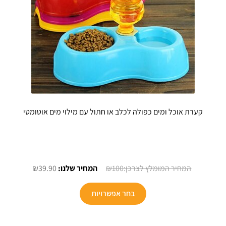
המוצר
קערת אוכל ומים כפולה לכלב או חתול עם מילוי מים אוטומטי
המחיר
המחיר
₪
39.90
₪
100
המקורי
הנוכחי
למוצר
היה:
הוא:
בחר אפשרויות
זה
₪39.90.
₪100.
יש