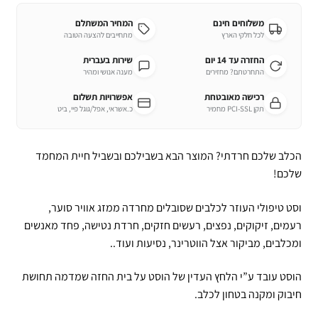
משלוחים חינם
המחיר המשתלם
לכל חלקי הארץ
מתחייבים להצעה הטובה
החזרה עד 14 יום
שירות בעברית
התחרטתם? מחזירים
מענה אנושי ומהיר
רכישה מאובטחת
אפשרויות תשלום
תקן PCI-SSL מחמיר
כ.אשראי, אפל/גוגל פיי, ביט
הכלב שלכם חרדתי? המוצר הבא בשבילכם ובשביל חיית המחמד
שלכם!
וסט טיפולי העוזר לכלבים שסובלים מחרדה ממזג אוויר סוער,
רעמים, זיקוקים, נפצים, רעשים חזקים, חרדת נטישה, פחד מאנשים
ומכלבים, מביקור אצל הווטרינר, נסיעות ועוד..
הוסט עובד ע”י הלחץ העדין של הוסט על בית החזה שמדמה תחושת
חיבוק ומקנה בטחון לכלב.