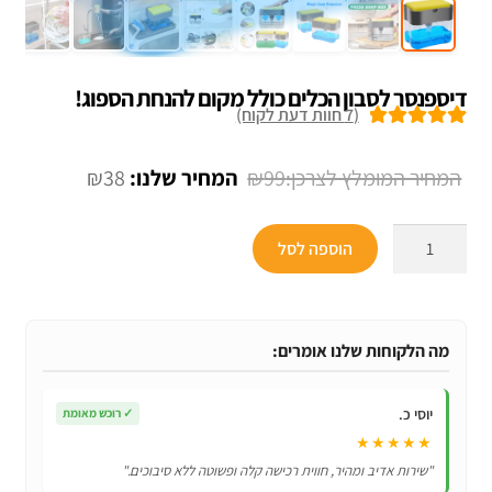
דיספנסר לסבון הכלים כולל מקום להנחת הספוג!
(
7
חוות דעת לקוח)
7
מדורגים
5.00
מתוך 5 מבוסס
המחיר
המחיר
₪
38
₪
99
על
דירוגים של
המקורי
הנוכחי
לקוחות
כמות
היה:
הוא:
הוספה לסל
של
₪38.
₪99.
דיספנסר
לסבון
הכלים
מה הלקוחות שלנו אומרים:
כולל
מקום
יוסי כ.
✓
רוכש מאומת
להנחת
★★★★★
הספוג!
"שירות אדיב ומהיר, חווית רכישה קלה ופשוטה ללא סיבוכים."