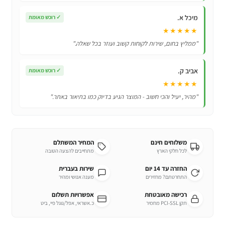
מיכל א.
✓
רוכש מאומת
★★★★★
"ממליץ בחום, שירות לקוחות קשוב ועוזר בכל שאלה."
אביב ק.
✓
רוכש מאומת
★★★★★
"מהיר, יעיל והכי חשוב - המוצר הגיע בדיוק כמו בתיאור באתר."
משלוחים חינם
המחיר המשתלם
לכל חלקי הארץ
מתחייבים להצעה הטובה
החזרה עד 14 יום
שירות בעברית
התחרטתם? מחזירים
מענה אנושי ומהיר
רכישה מאובטחת
אפשרויות תשלום
תקן PCI-SSL מחמיר
כ.אשראי, אפל/גוגל פיי, ביט