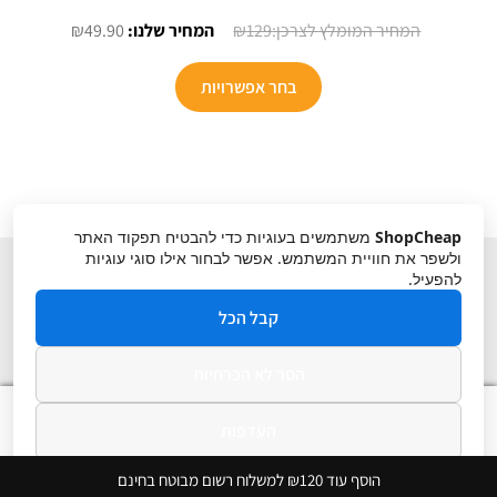
המחיר
המחיר
₪
49.90
₪
129
המקורי
הנוכחי
היה:
הוא:
בחר אפשרויות
₪49.90.
₪129.
ShopCheap
משתמשים בעוגיות כדי להבטיח תפקוד האתר
ולשפר את חוויית המשתמש. אפשר לבחור אילו סוגי עוגיות
להפעיל.
קבל הכל
הסר לא הכרחיות
תקנון
ביטול עסקה
מדיניות פרטיות
0
העדפות
חיפוש
חיפוש
עבור:
מדיניות פרטיות
הוסף עוד ₪120 למשלוח רשום מבוטח בחינם