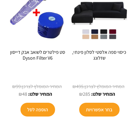
כיסוי ספה אלסטי לסלון פינתי,
סט פילטרים לשואב אבק דייסון
שזלונג
Dyson Filter V6
המחיר
המחיר
₪
99
₪
495
המחיר
המקורי
המחיר
המקורי
₪
48
₪
285
הנוכחי
היה:
הנוכחי
היה:
למוצר
הוא:
₪495.
הוא:
₪99.
בחר אפשרויות
הוספה לסל
זה
₪48.
₪285.
יש
מספר
סוגים.