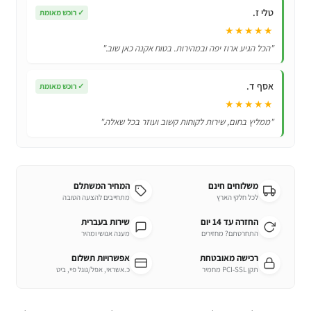
טלי ז.
✓
רוכש מאומת
★★★★★
"הכל הגיע ארוז יפה ובמהירות. בטוח אקנה כאן שוב."
אסף ד.
✓
רוכש מאומת
★★★★★
"ממליץ בחום, שירות לקוחות קשוב ועוזר בכל שאלה."
משלוחים חינם
המחיר המשתלם
לכל חלקי הארץ
מתחייבים להצעה הטובה
החזרה עד 14 יום
שירות בעברית
התחרטתם? מחזירים
מענה אנושי ומהיר
רכישה מאובטחת
אפשרויות תשלום
תקן PCI-SSL מחמיר
כ.אשראי, אפל/גוגל פיי, ביט