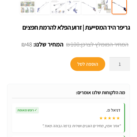
גריפר היד המסייעת | זרוע הפלא להרמת חפצים
המחיר
המחיר
₪
48
₪
100
המקורי
הנוכחי
כמות
היה:
הוא:
הוספה לסל
של
₪48.
₪100.
גריפר
היד
המסייעת
מה הלקוחות שלנו אומרים:
|
זרוע
דניאל מ.
✓
רוכש מאומת
הפלא
★★★★★
להרמת
"אתר אמין, מחירים הוגנים ושירות ברמה גבוהה מאוד."
חפצים