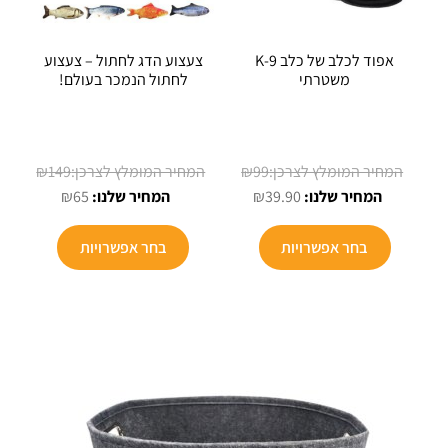
אפוד לכלב של כלב K-9
צעצוע הדג לחתול – צעצוע
משטרתי
לחתול הנמכר בעולם!
המחיר
המחיר
₪
149
₪
99
המחיר
המקורי
המחיר
המקורי
₪
65
₪
39.90
היה:
הנוכחי
הנוכחי
היה:
למוצר
הוא:
₪99.
הוא:
₪149.
בחר אפשרויות
בחר אפשרויות
זה
₪65.
₪39.90.
יש
מספר
סוגים.
ניתן
לבחור
את
האפשרויו