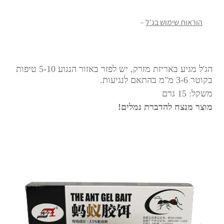
הוראות שימוש בג'ל
–
הג'ל מגיע באריזת מזרק, יש לפזר באזור הנגוע 5-10 טיפות
בקוטר 3-6 מ"מ בהתאם לנגיעות.
משקל: 15 גרם
מוצר מנצח להדברת נמלים!