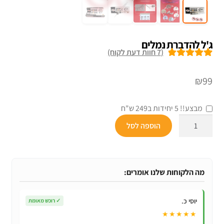
ג'ל להדברת נמלים
(
7
חוות דעת לקוח)
7
מדורגים
5.00
מתוך 5 מבוסס
₪
99
על
דירוגים של
לקוחות
מבצע!! 5 יחידות ב249 ש"ח
כמות
הוספה לסל
של
ג'ל
להדברת
נמלים
מה הלקוחות שלנו אומרים:
יוסי כ.
✓
רוכש מאומת
★★★★★