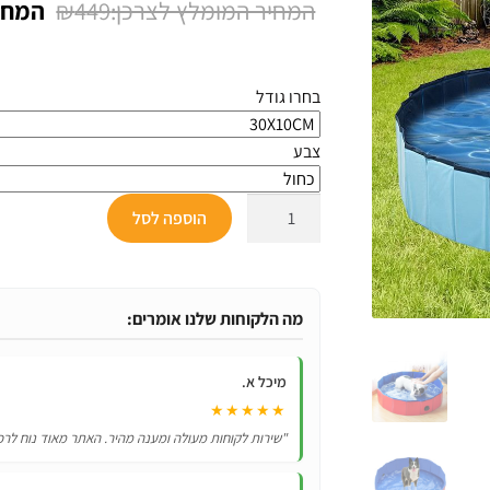
המחיר
₪
449
על
דירוגים של
המקור
לקוחות
היה:
בחרו גודל
₪449.
צבע
כמות
הוספה לסל
של
בריכת
שחיה
לכלבים
מה הלקוחות שלנו אומרים:
מיכל א.
★★★★★
"שירות לקוחות מעולה ומענה מהיר. האתר מאוד נוח לרכ