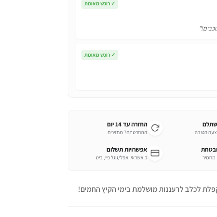
✓
רוכש מאומת
וכבים!"
✓
רוכש מאומת
שתלם
החזרה עד 14 יום
צעה הטובה
התחרטתם? מחזירים
ובטחת
אפשרויות תשלום
כ.אשראי, אפל/גוגל פיי, ביט
פלת לכלב לרעננות מושלמת בימי הקיץ החמים!