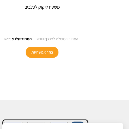
משטח ליקוק לכלבים
המחיר
המח
₪
55
₪
100
המקורי
הנו
היה:
הוא
בחר אפשרויות
55.
₪100.