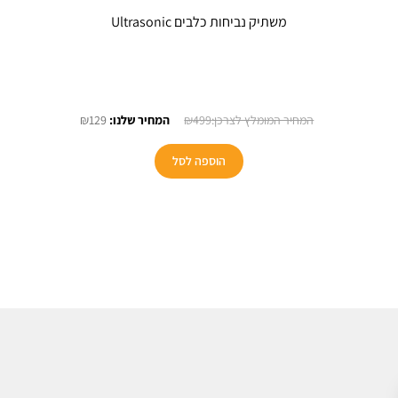
משתיק נביחות כלבים Ultrasonic
יר
המחיר
המחיר
₪
129
₪
499
כחי
המקורי
הנוכחי
:
היה:
הוא:
הוספה לסל
₪129.
₪499.
₪