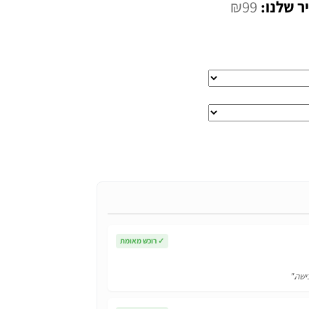
המחיר
₪
99
י
הנוכחי
הוא:
₪99.
✓
רוכש מאומת
ישה."