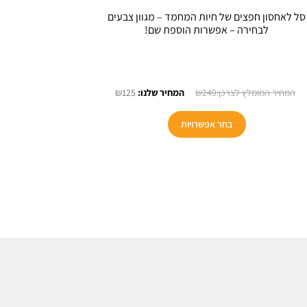
סל לאחסון חפצים של חיות המחמד – מגוון צבעים
לבחירה – אפשרות הוספת שם!
המחיר
המחיר
₪
125
₪
249
המקורי
הנוכחי
למוצר
היה:
הוא:
בחר אפשרויות
זה
₪125.
₪249.
יש
מספר
סוגים.
ניתן
לבחור
את
האפשרויות
בעמוד
המוצר