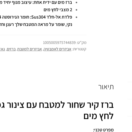
ברז מים עם ידית אחת: עיצוב מנוף יחיד 
2 מצבי לחץ מים
נקי, שומר על מראה המטבח שלך רענן וחד
מק"ט:
1005005975744839
קטגוריות:
אביזרים לאמבטיה
,
אביזרים למטבח
,
ברזים
,
גאד
תיאור
לחץ מים
מפרט טכני: