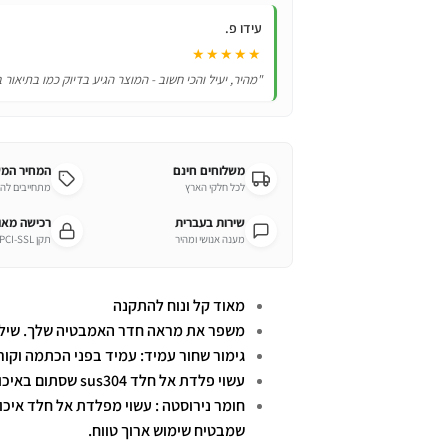
מים
עידו פ.
★★★★★
"מהיר, יעיל והכי חשוב - המוצר הגיע בדיוק כמו בתיאור 
משלוחים חינם
המחיר המ
לכל חלקי הארץ
מתחייבים לה
שירות בעברית
רכישה מא
מענה אנושי ומהיר
תקן PCI-SSL מחמיר
מאוד קל ונוח להתקנה
משפר את מראה חדר האמבטיה שלך. שילוב 
גימור שחור עמיד: עמיד בפני הכתמה וקורו
עשוי פלדת אל חלד sus304 שסתום באיכות פרימיום, אנטי סדקים, אנטי דליפה. נגד חלודה
חומר נירוסטה : עשוי מפלדת אל חלד איכות
שמבטיח שימוש ארוך טווח.