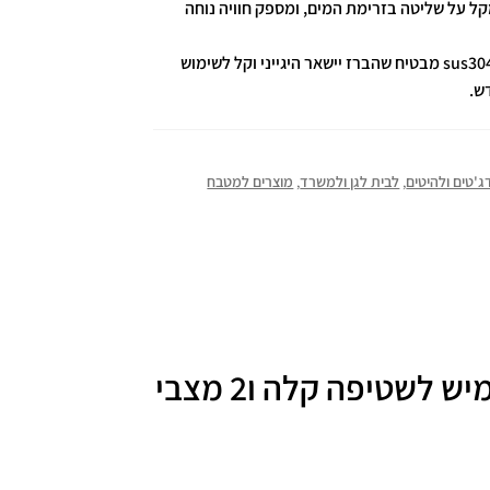
מקל על שליטה בזרימת המים, ומספק חוויה נוחה
פלדת אל-חלד Sus304: חומר הנירוסטה sus304 מבטיח שהברז יישאר היגייני וקל לשימוש
ש.
ג'טים ולהיטים
,
לבית לגן ולמשרד
,
מוצרים למטבח
ברז קיר שחור למטבח עם צינור גמיש לשטיפה קלה ו2 מצבי