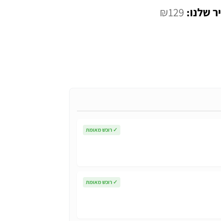
המחיר
₪
129
י
הנוכחי
הוא:
₪129.
✓
רוכש מאומת
✓
רוכש מאומת