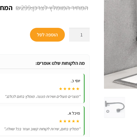
המחיר
₪
299
המקור
היה:
כמות
הוספה לסל
₪299.
של
ברז
קיר
שחור
מה הלקוחות שלנו אומרים:
למטבח
עם
יוסי כ.
צינור
★★★★★
גמיש
"מוצרים מעולים ושירות פצצה. מומלץ בחום לכולם."
לשטיפה
קלה
מיכל א.
ו2
★★★★★
מצבי
"ממליץ בחום, שירות לקוחות קשוב ועוזר בכל שאלה."
לחץ