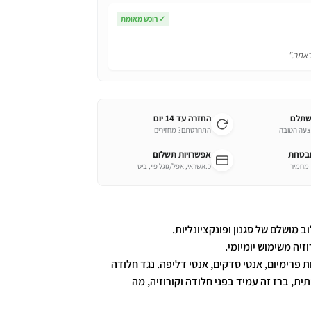
✓
רוכש מאומת
באתר."
שתלם
החזרה עד 14 יום
צעה הטובה
התחרטתם? מחזירים
ובטחת
אפשרויות תשלום
כ.אשראי, אפל/גוגל פיי, ביט
מושלם של סגנון ופונקציונליות.
זיה משימוש יומיומי.
ית, ברז זה עמיד בפני חלודה וקורוזיה, מה