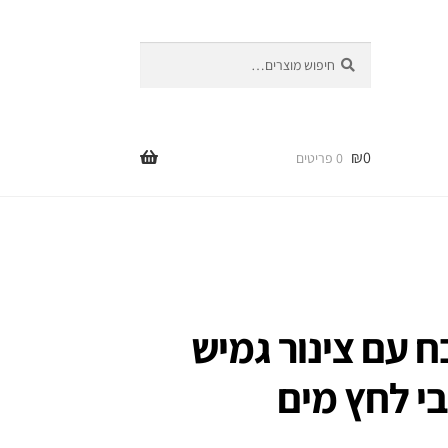
חיפוש
חיפוש
עבור:
₪
0
0 פריטים
 עם צינור גמיש