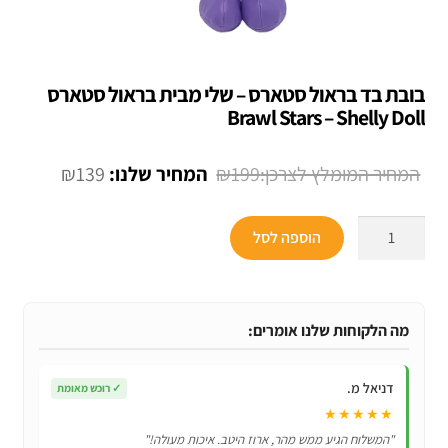
בובת בד בראול סטארס – שלי מבית בראול סטארס
Brawl Stars – Shelly Doll
המחיר
המחיר
₪
139
₪
199
המקורי
הנוכחי
כמות
היה:
הוא:
הוספה לסל
של
₪139.
₪199.
בובת
בד
בראול
מה הלקוחות שלנו אומרים:
סטארס
–
דניאל מ.
✓
רוכש מאומת
שלי
★★★★★
מבית
"המשלוח הגיע ממש מהר, ארוז היטב. איכות מעולה!"