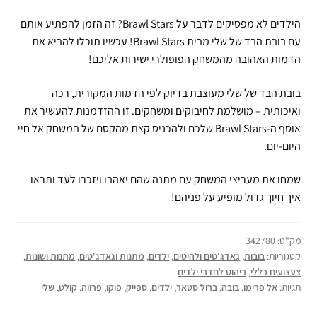
הילדים לא מפסיקים לדבר על Brawl Stars? זה הזמן להפתיע אותם
עם בובת הבד של שלי מבית Brawl Stars! עכשיו תוכלו להביא את
הדמות האהובה מהמשחק הפופולרי ישירות אליכם!
בובת הבד של שלי מעוצבת בדיוק לפי הדמות המקורית, רכה
ואיכותית – מושלמת לחיבוקים ומשחקים. זו ההזדמנות להעשיר את
אוסף ה-Brawl Stars שלכם ולהכניס קצת מהקסם של המשחק אל חיי
היום-יום.
שמחו את מעריצי המשחק עם מתנה שהם יאהבו ויזכרו לעד ותראו
איך חיוך גדול מופיע על פניהם!
מק"ט:
342780
קטגוריות:
בובות
,
גאדג'טים ולהיטים
,
ילדים
,
מתנות וגאדג'טים
,
מתנות ושונות
,
צעצועים כללי
,
ריהוט לחדרי ילדים
תגיות:
אל פרימו
,
בובה
,
ברול סטאר
,
ילדים
,
ספייק
,
פוקו
,
פרווה
,
קולט
,
שלי