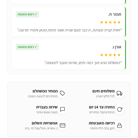
בראול
סטארס
תומר ח.
✓
רוכש מאומת
Brawl
★★★★★
Stars
"חווית קנייה מצוינת, זו כבר פעם שנייה שאני מזמין מכאן ותמיד מרוצה."
–
Shelly
אורן ו.
Doll
✓
רוכש מאומת
★★★★★
"המשלוח הגיע תוך כמה ימים, שירות מעבר למצופה."
משלוחים חינם
המחיר המשתלם
לכל חלקי הארץ
מתחייבים להצעה הטובה
החזרה עד 14 יום
שירות בעברית
התחרטתם? מחזירים
מענה אנושי ומהיר
רכישה מאובטחת
אפשרויות תשלום
תקן PCI-SSL מחמיר
כ.אשראי, אפל/גוגל פיי, ביט