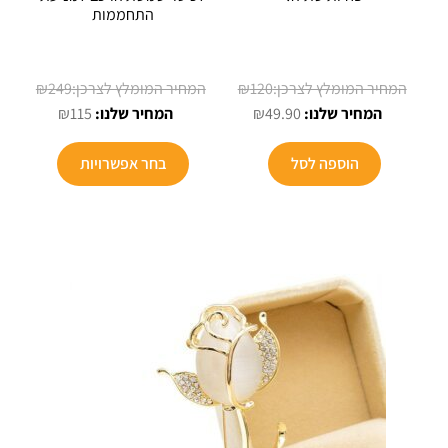
התחממות
המחיר
המחיר
₪
249
₪
120
המחיר
המקורי
המחיר
המקורי
₪
115
₪
49.90
הנוכחי
היה:
הנוכחי
היה:
הוא:
₪120.
הוא:
₪249.
הוספה לסל
בחר אפשרויות
₪115.
₪49.90.