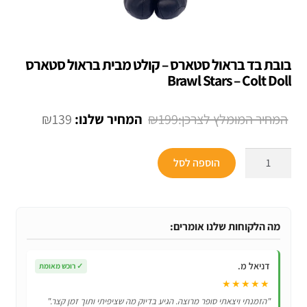
בובת בד בראול סטארס – קולט מבית בראול סטארס
Brawl Stars – Colt Doll
המחיר
המחיר
₪
139
₪
199
המקורי
הנוכחי
כמות
היה:
הוא:
הוספה לסל
של
₪139.
₪199.
בובת
בד
בראול
מה הלקוחות שלנו אומרים:
סטארס
–
דניאל מ.
✓
רוכש מאומת
קולט
★★★★★
מבית
"הזמנתי ויצאתי סופר מרוצה. הגיע בדיוק מה שציפיתי ותוך זמן קצר."