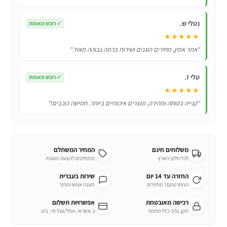
בראול
סטארס
נטלי ש.
✓
רוכש מאומת
Brawl
★★★★★
Stars
"אתר אמין, מחירים הוגנים ושירות ברמה גבוהה מאוד."
–
Colt
טלי ז.
Doll
✓
רוכש מאומת
★★★★★
"קנייה בטוחה ומהירה, מוצרים איכותיים ביותר. חמישה כוכבים!"
משלוחים חינם
המחיר המשתלם
לכל חלקי הארץ
מתחייבים להצעה הטובה
החזרה עד 14 יום
שירות בעברית
התחרטתם? מחזירים
מענה אנושי ומהיר
רכישה מאובטחת
אפשרויות תשלום
תקן PCI-SSL מחמיר
כ.אשראי, אפל/גוגל פיי, ביט