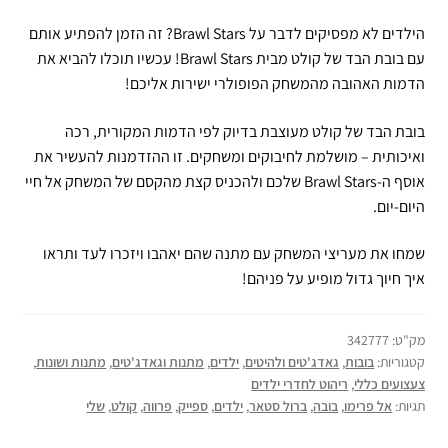
הילדים לא מפסיקים לדבר על Brawl Stars? זה הזמן להפתיע אותם
עם בובת הבד של קולט מבית Brawl Stars! עכשיו תוכלו להביא את
הדמות האהובה מהמשחק הפופולרי ישירות אליכם!
בובת הבד של קולט מעוצבת בדיוק לפי הדמות המקורית, רכה
ואיכותית – מושלמת לחיבוקים ומשחקים. זו ההזדמנות להעשיר את
אוסף ה-Brawl Stars שלכם ולהכניס קצת מהקסם של המשחק אל חיי
היום-יום.
שמחו את מעריצי המשחק עם מתנה שהם יאהבו ויזכרו לעד ותראו
איך חיוך גדול מופיע על פניהם!
מק"ט:
342777
קטגוריות:
בובות
,
גאדג'טים ולהיטים
,
ילדים
,
מתנות וגאדג'טים
,
מתנות ושונות
,
צעצועים כללי
,
ריהוט לחדרי ילדים
תגיות:
אל פרימו
,
בובה
,
ברול סטאר
,
ילדים
,
ספייק
,
פרווה
,
קולט
,
שלי