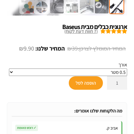
ארגונית כבלים מבית Baseus
(
7
חוות דעת לקוח)
7
מדורגים
5.00
מתוך 5 מבוסס
המחיר
המחיר
₪
9.90
₪
39
על
דירוגים של
המקורי
הנוכחי
לקוחות
אורך
היה:
הוא:
₪9.90.
₪39.
כמות
הוספה לסל
של
ארגונית
כבלים
מבית
מה הלקוחות שלנו אומרים:
Baseus
אביב ק.
✓
רוכש מאומת