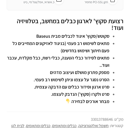
תקן PCI-SSL מחמיר
כ.אשראי, אפל/גוגל פיי, ביט
רצועת סקוץ' לארגון כבלים במחשב, בטלוויזיה
ועוד!
סקוטש/סקוץ' איגוד לכבלים מבית Baseus
מתאים לשימוש רב פעמי (בניגוד לאזיקונים המחייבים כל
פעם חיתוך ושימוש בחדשים)
מתאים לסידור כבלי הטענה, כבלי רשת, כבל מקלדת, עכבר
ועוד..
מספק פתרון מושלם ועיצוב מדהים
הסרט נסגר על עצמו וניתן לשימוש רב פעמי.
סרט ארגון וסידור כבלים עם הדבקה עצמית.
סרט ולקרו (סקוץ') הנדבק לעצמו.
מבחר אורכים לבחירה
מק"ט:
33013788646
קטגוריות:
חשמל ואלקטרוניקה
,
כבלים ומתאמים
,
כבלים ומתאמים
,
לבית לגן