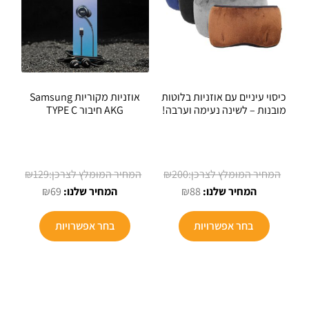
כיסוי עיניים עם אוזניות בלוטות
אוזניות מקוריות Samsung
מובנות – לשינה נעימה וערבה!
AKG חיבור TYPE C
המחיר
המחיר
₪
129
₪
200
המחיר
המקורי
המחיר
המקורי
₪
69
₪
88
הנוכחי
היה:
הנוכחי
היה:
הוא:
₪200.
הוא:
₪129.
בחר אפשרויות
בחר אפשרויות
₪69.
₪88.