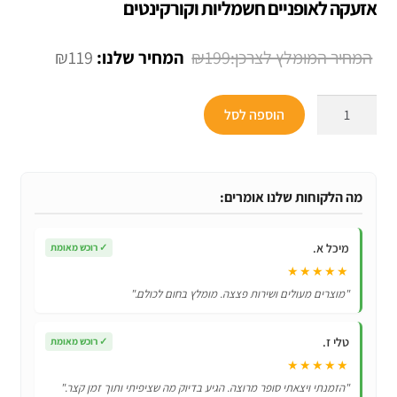
אזעקה לאופניים חשמליות וקורקינטים
המחיר
המחיר
₪
119
₪
199
המקורי
הנוכחי
כמות
היה:
הוא:
הוספה לסל
של
₪119.
₪199.
אזעקה
לאופניים
חשמליות
מה הלקוחות שלנו אומרים:
וקורקינטים
מיכל א.
✓
רוכש מאומת
★★★★★
"מוצרים מעולים ושירות פצצה. מומלץ בחום לכולם."
טלי ז.
✓
רוכש מאומת
★★★★★
"הזמנתי ויצאתי סופר מרוצה. הגיע בדיוק מה שציפיתי ותוך זמן קצר."