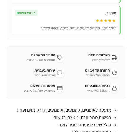
איתי ר.
✓
רוכש מאומת
★★★★★
"אתר אמין, מחירים הוגנים ושירות ברמה גבוהה מאוד."
משלוחים חינם
המחיר המשתלם
לכל חלקי הארץ
מתחייבים להצעה הטובה
החזרה עד 14 יום
שירות בעברית
התחרטתם? מחזירים
מענה אנושי ומהיר
רכישה מאובטחת
אפשרויות תשלום
תקן PCI-SSL מחמיר
כ.אשראי, אפל/גוגל פיי, ביט
אזעקה לאופניים, קטנועים, אופנועים, קורקינטים ועוד!
רגישות מתכווננת, 4 מצבי רגישות
כולל שלט לפתיחה, סגירה ועוד