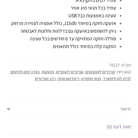
עמיד למים בתקן IPX5
עמיד בכל תנאי מזג אוויר
טעינה באמצעות כבל USB
אזעקה חזקה במיוחד 115db, כולל אופציה לצפירה מרחוק
ניתן להשתמש באזעקה גם בדלתות וחלונות לאבטחה
סוללה חזקה המחזיקה עד 6 חודשים בכל טעינה
התקנה קלה במיוחד כולל מתאמים
מק"ט:
79227
קטגוריות:
אביזרים לאופנועים
,
אביזרים לאופניים
,
אזעקות
,
גאדג'טים ולהיטים
,
לבית לגן ולמשרד
,
פנאי וספורט
,
ריגול ואבטחה
,
רכב ואביזרים
תיאור
חוות דעת (0)