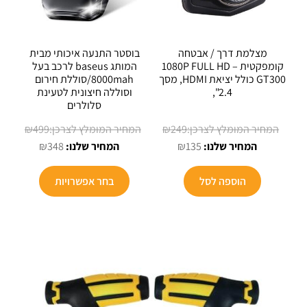
מצלמת דרך / אבטחה
בוסטר התנעה איכותי מבית
קומפקטית 1080P FULL HD –
המותג baseus לרכב בעל
GT300 כולל יציאת HDMI, מסך
8000mah/סוללת חירום
2.4",
וסוללה חיצונית לטעינת
סלולרים
המחיר
המחיר
₪
499
₪
249
המחיר
המקורי
המחיר
המקורי
₪
348
₪
135
הנוכחי
היה:
הנוכחי
היה:
הוא:
₪249.
הוא:
₪499.
הוספה לסל
בחר אפשרויות
₪348.
₪135.