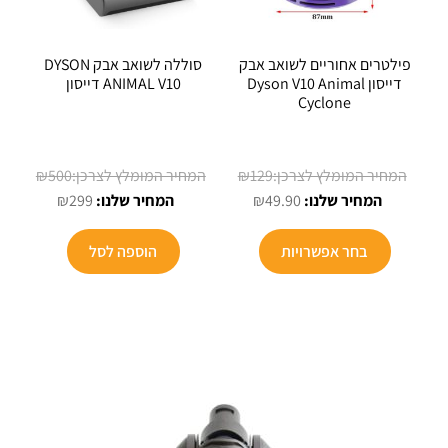
פילטרים אחוריים לשואב אבק
סוללה לשואב אבק DYSON
דייסון Dyson V10 Animal
ANIMAL V10 דייסון
Cyclone
המחיר
המחיר
₪
500
₪
129
המחיר
המקורי
המחיר
המקורי
₪
299
₪
49.90
הנוכחי
היה:
הנוכחי
היה:
הוא:
₪129.
הוא:
₪500.
בחר אפשרויות
הוספה לסל
₪299.
₪49.90.