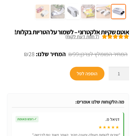
אוטם שקיות אלקטרוני – לשמור על הטריות בקלות!
(
7
חוות דעת לקוח)
7
מדורגים
5.00
מתוך 5 מבוסס
המחיר
המחיר
₪
28
₪
99
על
דירוגים של
המקורי
הנוכחי
לקוחות
כמות
היה:
הוא:
הוספה לסל
של
₪28.
₪99.
אוטם
שקיות
אלקטרוני
מה הלקוחות שלנו אומרים:
–
לשמור
דניאל מ.
✓
רוכש מאומת
על
★★★★★
הטריות
"שירות לקוחות מעולה ומענה מהיר. האתר מאוד נוח לרכישה."