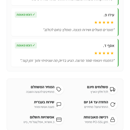
בקלות!
עידו פ.
✓
רוכש מאומת
★★★★★
"מוצרים מעולים ושירות פצצה. מומלץ בחום לכולם."
אסף ד.
✓
רוכש מאומת
★★★★★
"הזמנתי ויצאתי סופר מרוצה. הגיע בדיוק מה שציפיתי ותוך זמן קצר."
משלוחים חינם
המחיר המשתלם
לכל חלקי הארץ
מתחייבים להצעה הטובה
החזרה עד 14 יום
שירות בעברית
התחרטתם? מחזירים
מענה אנושי ומהיר
רכישה מאובטחת
אפשרויות תשלום
תקן PCI-SSL מחמיר
כ.אשראי, אפל/גוגל פיי, ביט