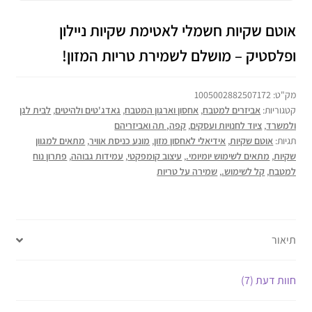
אוטם שקיות חשמלי לאטימת שקיות ניילון
ופלסטיק – מושלם לשמירת טריות המזון!
מק"ט:
1005002882507172
קטגוריות:
אביזרים למטבח
,
אחסון וארגון המטבח
,
גאדג'טים ולהיטים
,
לבית לגן
ולמשרד
,
ציוד לחנויות ועסקים
,
קפה, תה ואביזריהם
תגיות:
אוטם שקיות
,
אידיאלי לאחסון מזון
,
מונע כניסת אוויר
,
מתאים למגוון
שקיות
,
מתאים לשימוש יומיומי.
,
עיצוב קומפקטי
,
עמידות גבוהה
,
פתרון נוח
למטבח
,
קל לשימוש.
,
שמירה על טריות
תיאור
חוות דעת (7)