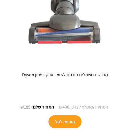
מברשת חשמלית חובטת לשואב אבק דייסון Dyson
המחיר
המחיר
₪
185
₪
400
המקורי
הנוכחי
היה:
הוא:
הוספה לסל
₪185.
₪400.