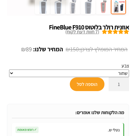
אוזנית רולר בלוטוס FineBlue F910
(
7
חוות דעת לקוח)
7
מדורגים
5.00
מתוך 5 מבוסס
המחיר
המחיר
₪
89
₪
150
על
דירוגים של
המקורי
הנוכחי
לקוחות
צבע
היה:
הוא:
₪89.
₪150.
כמות
הוספה לסל
של
אוזנית
רולר
בלוטוס
מה הלקוחות שלנו אומרים:
FineBlue
F910
נטלי ש.
✓
רוכש מאומת