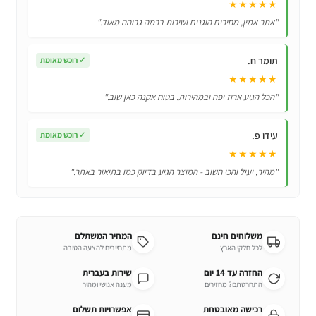
★★★★★
"אתר אמין, מחירים הוגנים ושירות ברמה גבוהה מאוד."
תומר ח.
✓
רוכש מאומת
★★★★★
"הכל הגיע ארוז יפה ובמהירות. בטוח אקנה כאן שוב."
עידו פ.
✓
רוכש מאומת
★★★★★
"מהיר, יעיל והכי חשוב - המוצר הגיע בדיוק כמו בתיאור באתר."
משלוחים חינם
המחיר המשתלם
לכל חלקי הארץ
מתחייבים להצעה הטובה
החזרה עד 14 יום
שירות בעברית
התחרטתם? מחזירים
מענה אנושי ומהיר
רכישה מאובטחת
אפשרויות תשלום