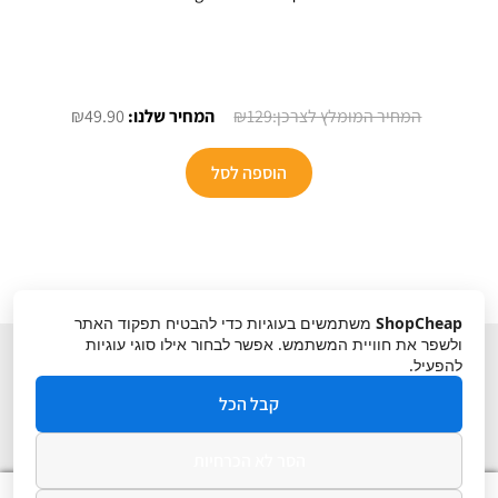
המחיר
המחיר
₪
49.90
₪
129
המקורי
הנוכחי
היה:
הוא:
הוספה לסל
₪49.90.
₪129.
ShopCheap
משתמשים בעוגיות כדי להבטיח תפקוד האתר
ולשפר את חוויית המשתמש. אפשר לבחור אילו סוגי עוגיות
להפעיל.
קבל הכל
הסר לא הכרחיות
תקנון
ביטול עסקה
מדיניות פרטיות