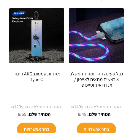
כבל טעינה זוהר ומהיר המשלב
אוזניות סמסונג AKG חיבור
3 ראשים מתאים לאייפון /
Type C
אנדרואיד וטייפ סי
המחיר
המחיר
₪
129
₪
149
המחיר
המקורי
המחיר
המקורי
₪
69
₪
49
הנוכחי
היה:
הנוכחי
היה:
למוצר
הוא:
₪149.
הוא:
₪129.
בחר אפשרויות
בחר אפשרויות