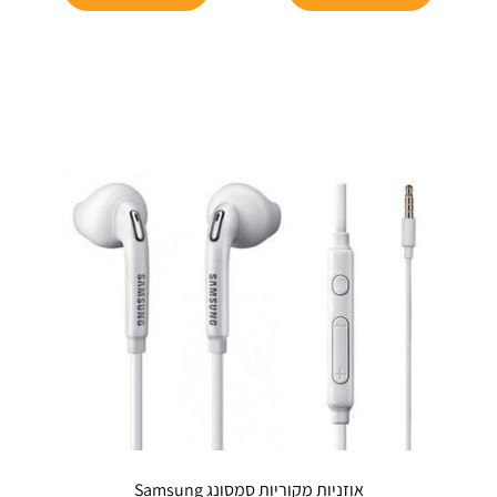
זה
₪69.
₪49.
יש
מספר
סוגים.
ניתן
לבחור
את
האפשרויות
בעמוד
המוצר
אוזניות מקוריות סמסונג Samsung