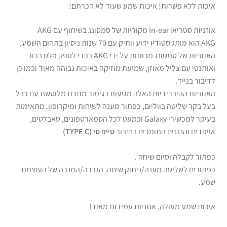
איכות ללא פשרות! איכות שמע שעוד לא הכרתם!
אוזניות סטריאו In-ear מקוריות של סמסונג בשיתוף עם AKG
AKG הוא מותג סטודיו ידוע וותיק עם 70 שנות ניסיון בתחום השמע,
האוזניות של סמסונג מכוונות על ידי AKG בכדי לספק פלט ברור
ואותנטי עם צליל מאוזן, שמיעת מוזיקה באיכות גבוהה מאוד וכמו כן
לדיבור בנייד.
האוזניות ההיברידיות האלה מגיעות בגימור מתכת מלוטשת עם כבל
בעל בקר שליטה בווליום, כפתור מענה לשיחות ומיקרופון. מתאימות
בעיקר למכשירי Galaxy וכמעט לכל הסמארטפונים, טאבלטים,
אייפדים והנגנים התומכים בחיבור
טייפ סי (TYPE C)
כפתור לקבלה וסיום שיחה .
כפתורים לשליטה מענה/ניתוק שיחה, הגברה/המנכה של העוצמת
שמע.
איכות שמע מעולה, אוזניות עמידות מאוד!