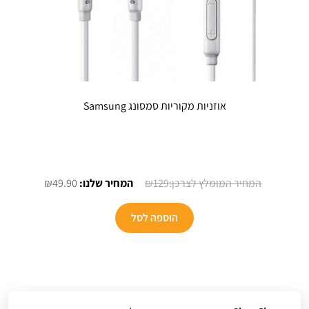
אוזניות מקוריות סמסונג Samsung
המחיר
המחיר
₪
49.90
₪
129
המקורי
הנוכחי
היה:
הוא:
הוספה לסל
₪49.90.
₪129.