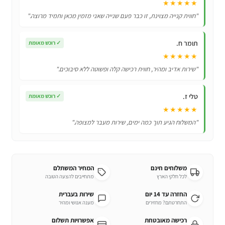
★★★★★
"חווית קנייה מצוינת, זו כבר פעם שנייה שאני מזמין מכאן ותמיד מרוצה."
תומר ח.
✓
רוכש מאומת
★★★★★
"שירות אדיב ומהיר, חווית רכישה קלה ופשוטה ללא סיבוכים."
טלי ז.
✓
רוכש מאומת
★★★★★
"המשלוח הגיע תוך כמה ימים, שירות מעבר למצופה."
משלוחים חינם
המחיר המשתלם
לכל חלקי הארץ
מתחייבים להצעה הטובה
החזרה עד 14 יום
שירות בעברית
התחרטתם? מחזירים
מענה אנושי ומהיר
רכישה מאובטחת
אפשרויות תשלום