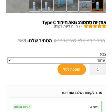
אוזניות סמסונג AKG חיבור Type C
(
7
חוות דעת לקוח)
7
מדורגים
5.00
מתוך 5 מבוסס
המחיר
המחיר
₪
69
₪
129
על
דירוגים של
המקורי
הנוכחי
לקוחות
צבע
היה:
הוא:
₪69.
₪129.
כמות
הוספה לסל
של
אוזניות
סמסונג
AKG
מה הלקוחות שלנו אומרים:
חיבור
Type
נטלי ש.
✓
רוכש מאומת
C