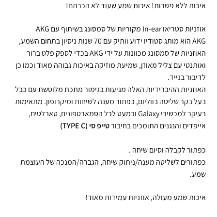
איכות ללא פשרות! איכות שמע שעוד לא הכרתם!
אוזניות סטריאו In-ear מקוריות של סמסונג בשיתוף עם AKG
AKG הוא מותג סטודיו ידוע וותיק עם 70 שנות ניסיון בתחום השמע,
האוזניות של סמסונג מכוונות על ידי AKG בכדי לספק פלט ברור
ואותנטי עם צליל מאוזן, שמיעת מוזיקה באיכות גבוהה מאוד וכמו כן
לדיבור בנייד.
האוזניות ההיברידיות האלה מגיעות בגימור מתכת מלוטשת עם כבל
בעל בקר שליטה בווליום, כפתור מענה לשיחות ומיקרופון. מתאימות
בעיקר למכשירי Galaxy וכמעט לכל הסמארטפונים, טאבלטים,
אייפדים והנגנים התומכים בחיבור
טייפ סי (TYPE C)
כפתור לקבלה וסיום שיחה .
כפתורים לשליטה מענה/ניתוק שיחה, הגברה/המנכה של העוצמת
שמע.
איכות שמע מעולה, אוזניות עמידות מאוד!