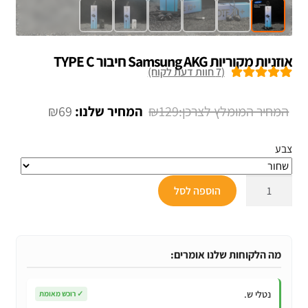
אוזניות מקוריות Samsung AKG חיבור TYPE C
(
7
חוות דעת לקוח)
7
מדורגים
5.00
מתוך 5 מבוסס
המחיר
המחיר
₪
69
₪
129
על
דירוגים של
המקורי
הנוכחי
לקוחות
צבע
היה:
הוא:
₪69.
₪129.
כמות
הוספה לסל
של
אוזניות
מקוריות
Samsung
מה הלקוחות שלנו אומרים:
AKG
חיבור
נטלי ש.
✓
רוכש מאומת
TYPE