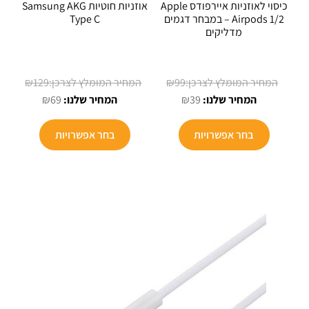
כיסוי לאוזניות איירפודס Apple
אוזניות חוטיות Samsung AKG
Airpods 1/2 – במבחר דגמים
Type C
מדליקים
המחיר
המחיר
₪
129
₪
99
המחיר
המקורי
המחיר
המקורי
₪
69
₪
39
הנוכחי
היה:
הנוכחי
היה:
למוצר
הוא:
₪99.
הוא:
₪129.
בחר אפשרויות
בחר אפשרויות
זה
₪69.
₪39.
יש
מספר
סוגים.
ניתן
לבחור
את
האפשרויות
בעמוד
המוצר