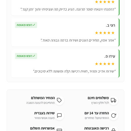
★★★★★
C
"הזמנתי ויצאתי סופר מרוצה. הגיע בדיוק מה שציפיתי ותוך זמן קצר."
רוני ב.
✓
רוכש מאומת
★★★★★
"אתר אמין, מחירים הוגנים ושירות ברמה גבוהה מאוד."
עידו פ.
✓
רוכש מאומת
★★★★★
"שירות אדיב ומהיר, חווית רכישה קלה ופשוטה ללא סיבוכים."
משלוחים חינם
המחיר המשתלם
לכל חלקי הארץ
מתחייבים להצעה הטובה
החזרה עד 14 יום
שירות בעברית
התחרטתם? מחזירים
מענה אנושי ומהיר
רכישה מאובטחת
אפשרויות תשלום