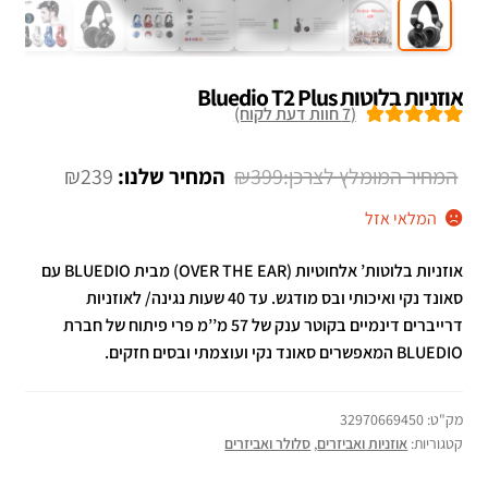
אוזניות בלוטות Bluedio T2 Plus
(
7
חוות דעת לקוח)
7
מדורגים
5.00
מתוך 5 מבוסס
המחיר
המחיר
₪
239
₪
399
על
דירוגים של
המקורי
הנוכחי
המלאי אזל
לקוחות
היה:
הוא:
אוזניות בלוטות’ אלחוטיות (OVER THE EAR) מבית BLUEDIO עם
₪239.
₪399.
סאונד נקי ואיכותי ובס מודגש. עד 40 שעות נגינה/ לאוזניות
דרייברים דינמיים בקוטר ענק של 57 מ’’מ פרי פיתוח של חברת
BLUEDIO המאפשרים סאונד נקי ועוצמתי ובסים חזקים.
מק"ט:
32970669450
קטגוריות:
אוזניות ואביזרים
,
סלולר ואביזרים