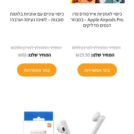
כיסוי לאוזניות איירפודס פרו
כיסוי עיניים עם אוזניות בלוטות
Apple Airpods Pro – במבחר
מובנות – לשינה נעימה וערבה!
דגמים מדליקים
המחיר
המחיר
₪
200
₪
99
המחיר
המקורי
המחיר
המקורי
₪
88
₪
29.90
היה:
הנוכחי
הנוכחי
היה:
למוצר
הוא:
₪99.
הוא:
₪200.
בחר אפשרויות
בחר אפשרויות
זה
₪88.
₪29.90.
יש
מספר
סוגים.
ניתן
לבחור
את
האפשרויות