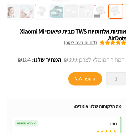
אוזניות אלחוטיות TWS מבית שיאומי Xiaomi Mi
AirDots
(
7
חוות דעת לקוח)
7
מדורגים
5.00
מתוך 5 מבוסס
המחיר
המחיר
₪
184
₪
399
על
דירוגים של
המקורי
הנוכחי
לקוחות
כמות
היה:
הוא:
הוספה לסל
של
₪184.
₪399.
אוזניות
אלחוטיות
TWS
מה הלקוחות שלנו אומרים:
מבית
שיאומי
רוני ב.
✓
רוכש מאומת
Xiaomi
★★★★★