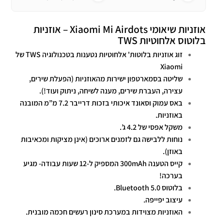
אוזניות שיאומי Xiaomi Mi Airdots – אוזניות
בלוטוס אלחוטיות TWS
זוג אוזניות בלוטות' אלחוטיות נטענות בטכנולוגיה TWS של
Xiaomi
שליטה בסמארטפון ישירות מהאוזניות (הפעלת שירים,
עצירה, העברת שירים, מענה לשיחה, ניתוק ועוד!).
באס עמוק וסאונד איכותי בזכות דרייבר 7.2 מ”מ המובנה
באוזניות.
משקל אפסי של 4.2 ג’.
נוחות ללבישה גם לזמנים ארוכים (אינן מציקות ומכאיבות
באוזן).
קייס הטענה 300mAh המספיק ל-12 שעות עבודה- מגיע
בערכה!
בלוטוס Bluetooth 5.0.
עיצוב יפייפה.
האוזניות מצוידות במערכת סינון רעשים חכמה מובנית.