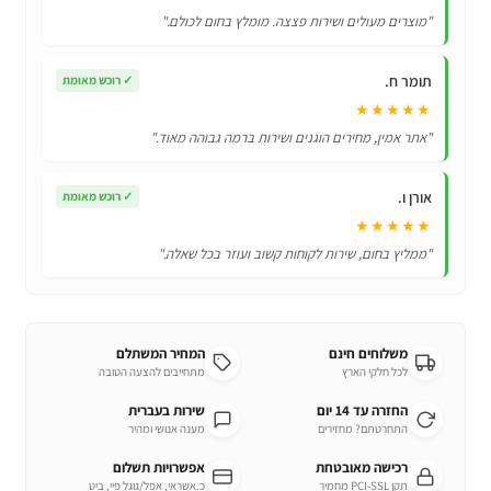
Mi
"מוצרים מעולים ושירות פצצה. מומלץ בחום לכולם."
AirDots
תומר ח.
✓
רוכש מאומת
★★★★★
"אתר אמין, מחירים הוגנים ושירות ברמה גבוהה מאוד."
אורן ו.
✓
רוכש מאומת
★★★★★
"ממליץ בחום, שירות לקוחות קשוב ועוזר בכל שאלה."
משלוחים חינם
המחיר המשתלם
לכל חלקי הארץ
מתחייבים להצעה הטובה
החזרה עד 14 יום
שירות בעברית
התחרטתם? מחזירים
מענה אנושי ומהיר
רכישה מאובטחת
אפשרויות תשלום
תקן PCI-SSL מחמיר
כ.אשראי, אפל/גוגל פיי, ביט