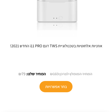
אוזניות אלחוטיות בטכנולוגיית TWS דגם i11 PRO החדש 2021!
המחיר
המחיר
₪
79
₪
169
המקורי
הנוכחי
היה:
הוא:
בחר אפשרויות
₪79.
₪169.