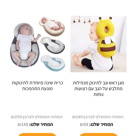
מספר
מספר
סוגים.
סוגים.
ניתן
ניתן
לבחור
לבחור
את
את
האפשרויות
האפשרויו
בעמוד
בעמוד
המוצר
המוצר
מגן ראש וגב לתינוק מנפילות
כרית שינה מיוחדת לתינוקות
מתלבש על הגב עם רצועות
מונעת התהפכות
נוחות
המחיר
המחיר
₪
299
₪
149
המחיר
המקורי
המחיר
המקורי
₪
148
₪
88
הנוכחי
היה:
הנוכחי
היה: