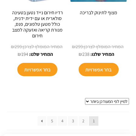
מצוף לתינוק לבריכה
רדיו חירום נייד נטען בטעינה
סולארית או עם ידית ידנית,
כולל מטען טלפונים, פנס,
מנורת קריאה ואזעקה למצב
חירום
המחיר
המחיר
₪
299
₪
299
המחיר
המקורי
המחיר
המקורי
₪
194
₪
238
הנוכחי
היה:
הנוכחי
היה:
למוצר
למוצר
הוא:
₪299.
הוא:
₪299.
בחר אפשרויות
בחר אפשרויות
זה
זה
₪194.
₪238.
יש
יש
מספר
מספר
סוגים.
סוגים.
ניתן
ניתן
לבחור
לבחור
את
את
5
4
3
2
1
האפשרויות
האפשרויו
בעמוד
בעמוד