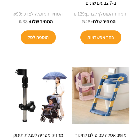
ב-7 צבעים שונים
המחיר
המחיר
₪
99
₪
129
המחיר
המקורי
המחיר
המקורי
₪
38
₪
48
הנוכחי
היה:
הנוכחי
היה:
למוצר
הוא:
₪129.
הוא:
₪99.
בחר אפשרויות
הוספה לסל
זה
₪38.
₪48.
יש
מספר
סוגים.
ניתן
לבחור
את
האפשרויות
בעמוד
המוצר
מושב אסלה עם סולם לחינוך
מחזיק מטריה לעגלת תינוק