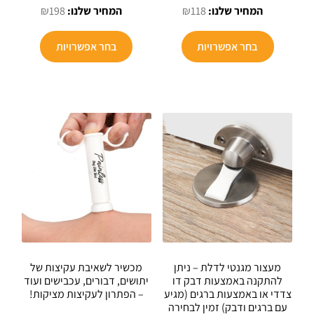
המחיר
המקורי
המחיר
המקורי
₪
198
₪
118
הנוכחי
היה:
הנוכחי
היה:
למוצר
למוצר
הוא:
₪199.
הוא:
₪299.
בחר אפשרויות
בחר אפשרויות
זה
זה
₪198.
₪118.
יש
יש
מספר
מספר
סוגים.
סוגים.
ניתן
ניתן
לבחור
לבחור
את
את
האפשרויות
האפשרויו
בעמוד
בעמוד
המוצר
המוצר
מעצור מגנטי לדלת – ניתן
מכשיר לשאיבת עקיצות של
להתקנה באמצעות דבק דו
יתושים, דבורים, עכבישים ועוד
צדדי או באמצעות ברגים (מגיע
– הפתרון לעקיצות מציקות!
עם ברגים ודבק) זמין לבחירה