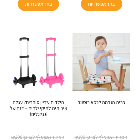
למוצר
למוצר
הוא:
₪149.
הוא:
₪299.
בחר אפשרויות
בחר אפשרויות
זה
זה
₪148.
₪88.
יש
יש
מספר
מספר
סוגים.
סוגים.
ניתן
ניתן
לבחור
לבחור
את
את
האפשרויות
האפשרויו
בעמוד
בעמוד
המוצר
המוצר
כרית הגבהה לכסא בוסטר
הילדים עדיין סוחבים? עגלה
איכותית לתיקי ילדים – דגם של
6 גלגלים!
המחיר
המחיר
₪
299
₪
199