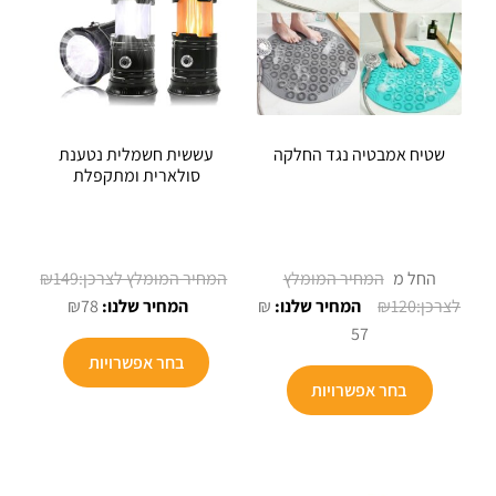
האפשרויות
האפשרויו
בעמוד
בעמוד
המוצר
המוצר
שטיח אמבטיה נגד החלקה
עששית חשמלית נטענת
סולארית ומתקפלת
המחיר
החל מ
149
₪
המחיר
המקורי
₪
78
₪
₪
120
הנוכחי
היה:
57
למוצר
הוא:
₪149.
בחר אפשרויות
למוצר
זה
₪78.
בחר אפשרויות
זה
יש
יש
מספר
מספר
סוגים.
סוגים.
ניתן