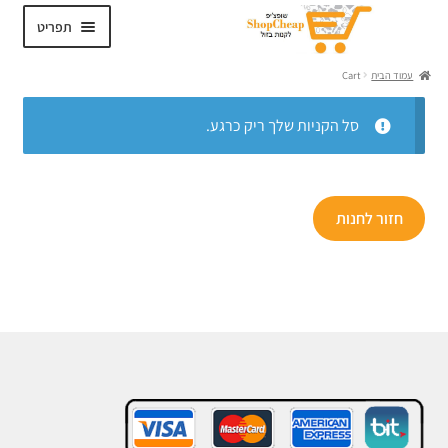
דלג
לדלג
תפריט
לתוכן
לניווט
עמוד הבית
Cart
סל הקניות שלך ריק כרגע.
חזור לחנות