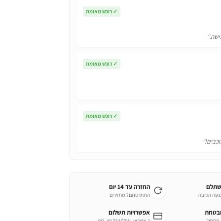
✓
רוכש מאומת
ישה."
✓
רוכש מאומת
✓
רוכש מאומת
וכבים!"
שתלם
החזרה עד 14 יום
צעה הטובה
התחרטתם? מחזירים
ובטחת
אפשרויות תשלום
כ.אשראי, אפל/גוגל פיי, ביט