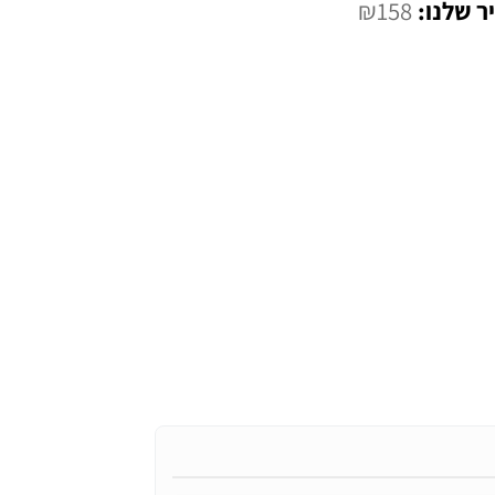
המחיר
₪
158
י
הנוכחי
הוא:
₪158.