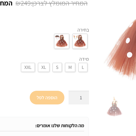
המחיר
₪
249
על
דירוגים של
המקור
לקוחות
היה:
בחירה
₪249.
מידה
XXL
XL
S
M
L
כמות
הוספה לסל
של
תחפושת
אייל
לילדות
מה הלקוחות שלנו אומרים:
לחג