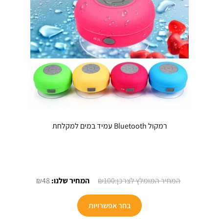
בעמוד
המוצר
רמקול Bluetooth עמיד במים למקלחת
המחיר
המחיר
₪
48
₪
100
המקורי
הנוכחי
למוצר
היה:
הוא:
בחר אפשרויות
זה
₪48.
₪100.