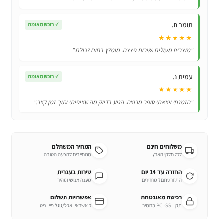
תומר ח.
✓
רוכש מאומת
★★★★★
"מוצרים מעולים ושירות פצצה. מומלץ בחום לכולם."
עמית נ.
✓
רוכש מאומת
★★★★★
"הזמנתי ויצאתי סופר מרוצה. הגיע בדיוק מה שציפיתי ותוך זמן קצר."
משלוחים חינם
המחיר המשתלם
לכל חלקי הארץ
מתחייבים להצעה הטובה
החזרה עד 14 יום
שירות בעברית
התחרטתם? מחזירים
מענה אנושי ומהיר
רכישה מאובטחת
אפשרויות תשלום
תקן PCI-SSL מחמיר
כ.אשראי, אפל/גוגל פיי, ביט