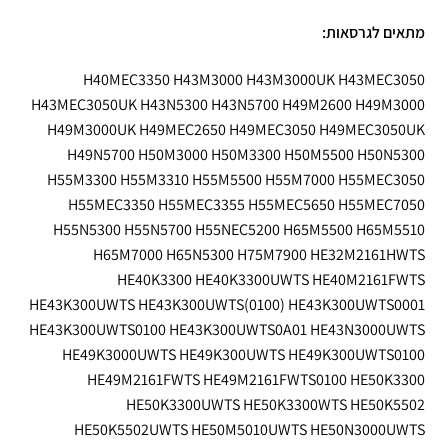
מתאים לגרסאות:
H40MEC3350 H43M3000 H43M3000UK H43MEC3050
H43MEC3050UK H43N5300 H43N5700 H49M2600 H49M3000
H49M3000UK H49MEC2650 H49MEC3050 H49MEC3050UK
H49N5700 H50M3000 H50M3300 H50M5500 H50N5300
H55M3300 H55M3310 H55M5500 H55M7000 H55MEC3050
H55MEC3350 H55MEC3355 H55MEC5650 H55MEC7050
H55N5300 H55N5700 H55NEC5200 H65M5500 H65M5510
H65M7000 H65N5300 H75M7900 HE32M2161HWTS
HE40K3300 HE40K3300UWTS HE40M2161FWTS
HE43K300UWTS HE43K300UWTS(0100) HE43K300UWTS0001
HE43K300UWTS0100 HE43K300UWTS0A01 HE43N3000UWTS
HE49K3000UWTS HE49K300UWTS HE49K300UWTS0100
HE49M2161FWTS HE49M2161FWTS0100 HE50K3300
HE50K3300UWTS HE50K3300WTS HE50K5502
HE50K5502UWTS HE50M5010UWTS HE50N3000UWTS