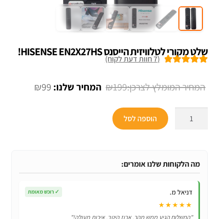
שלט מקורי לטלוויזית הייסנס HISENSE EN2X27HS!
(
7
חוות דעת לקוח)
7
מדורגים
5.00
מתוך 5 מבוסס
המחיר
המחיר
₪
99
₪
199
על
דירוגים של
המקורי
הנוכחי
לקוחות
כמות
היה:
הוא:
הוספה לסל
של
₪99.
₪199.
שלט
מקורי
לטלוויזית
מה הלקוחות שלנו אומרים:
הייסנס
HISENSE
דניאל מ.
✓
רוכש מאומת
EN2X27HS!
★★★★★
"המשלוח הגיע ממש מהר, ארוז היטב. איכות מעולה!"