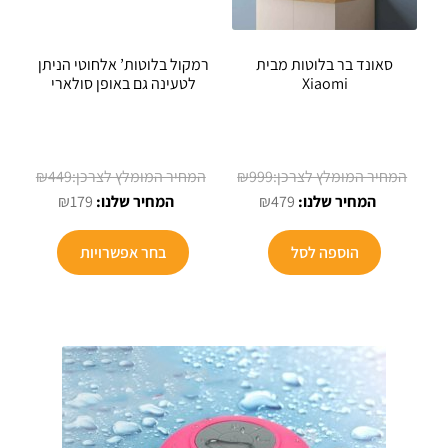
סאונד בר בלוטות מבית
רמקול בלוטות’ אלחוטי הניתן
Xiaomi
לטעינה גם באופן סולארי
המחיר
המחיר
₪
449
₪
999
המחיר
המקורי
המחיר
המקורי
₪
179
₪
479
הנוכחי
היה:
הנוכחי
היה:
למוצר
הוא:
₪999.
הוא:
₪449.
הוספה לסל
בחר אפשרויות
זה
₪179.
₪479.
יש
מספר
סוגים.
ניתן
לבחור
את
האפשרויו