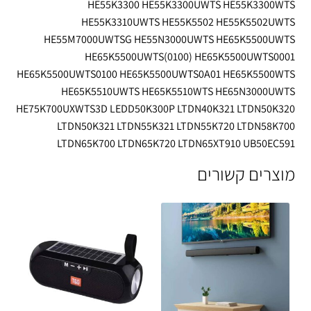
HE55K3300 HE55K3300UWTS HE55K3300WTS
HE55K3310UWTS HE55K5502 HE55K5502UWTS
HE55M7000UWTSG HE55N3000UWTS HE65K5500UWTS
HE65K5500UWTS(0100) HE65K5500UWTS0001
HE65K5500UWTS0100 HE65K5500UWTS0A01 HE65K5500WTS
HE65K5510UWTS HE65K5510WTS HE65N3000UWTS
HE75K700UXWTS3D LEDD50K300P LTDN40K321 LTDN50K320
LTDN50K321 LTDN55K321 LTDN55K720 LTDN58K700
LTDN65K700 LTDN65K720 LTDN65XT910 UB50EC591
מוצרים קשורים